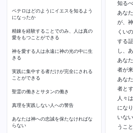
知る
ペテロはどのようにイエスを知るよう
あな
になったか
が、
精錬を経験することでのみ、人は真の
くい
愛をもつことができる
する
し、
神を愛する人は永遠に神の光の中に生
きる
あな
者が
実践に集中する者だけが完全にされる
ことができる
あな
者と
聖霊の働きとサタンの働き
人々
真理を実践しない人への警告
にな
いな
あなたは神への忠誠を保たなければな
らない
うこ