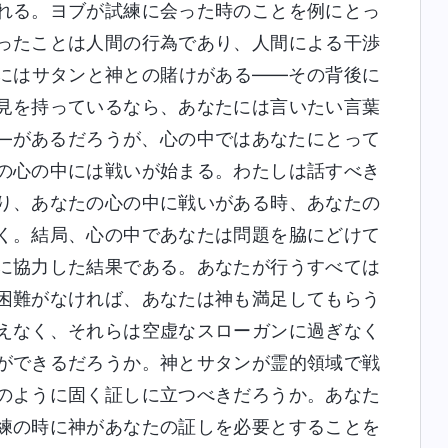
れる。ヨブが試練に会った時のことを例にとっ
ったことは人間の行為であり、人間による干渉
にはサタンと神との賭けがある――その背後に
見を持っているなら、あなたには言いたい言葉
―があるだろうが、心の中ではあなたにとって
の心の中には戦いが始まる。わたしは話すべき
り、あなたの心の中に戦いがある時、あなたの
く。結局、心の中であなたは問題を脇にどけて
に協力した結果である。あなたが行うすべては
困難がなければ、あなたは神も満足してもらう
えなく、それらは空虚なスローガンに過ぎなく
ができるだろうか。神とサタンが霊的領域で戦
のように固く証しに立つべきだろうか。あなた
練の時に神があなたの証しを必要とすることを