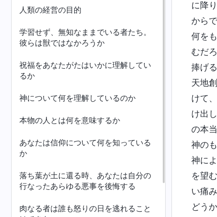
に降
人類の経営の目的
から
学習せず、無知なままでいる者たち。
何を
彼らは獣ではなかろうか
むだ
祝福をあなたがたはいかに理解してい
捧げ
るか
天地
神について何を理解しているのか
けて
け出
本物の人とは何を意味するか
の本
あなたは信仰について何を知っている
神の
か
神に
落ち葉が土に還る時、あなたは自分の
を望
行なったあらゆる悪事を後悔する
い痛
どう
肉なる者は誰も怒りの日を逃れること