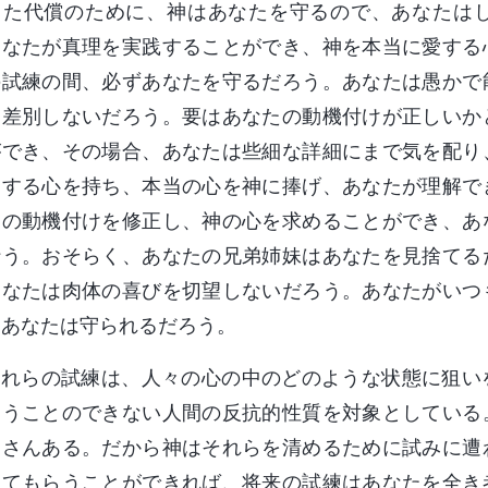
った代償のために、神はあなたを守るので、あなたは
あなたが真理を実践することができ、神を本当に愛する
の試練の間、必ずあなたを守るだろう。あなたは愚かで
を差別しないだろう。要はあなたの動機付けが正しいか
ができ、その場合、あなたは些細な詳細にまで気を配り
愛する心を持ち、本当の心を神に捧げ、あなたが理解で
たの動機付けを修正し、神の心を求めることができ、あ
行う。おそらく、あなたの兄弟姉妹はあなたを見捨てる
あなたは肉体の喜びを切望しないだろう。あなたがいつ
もあなたは守られるだろう。
これらの試練は、人々の心の中のどのような状態に狙い
らうことのできない人間の反抗的性質を対象としている
くさんある。だから神はそれらを清めるために試みに遭
してもらうことができれば、将来の試練はあなたを全き