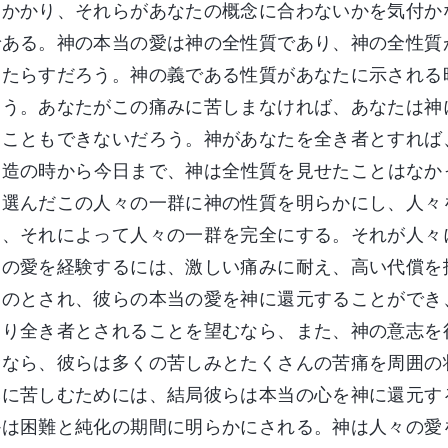
りかかり、それらがあなたの概念に合わないかを気付か
である。神の本当の愛は神の全性質であり、神の全性質
もたらすだろう。神の義である性質があなたに示される
ろう。あなたがこの痛みに苦しまなければ、あなたは神
ることもできないだろう。神があなたを全き者とすれば
創造の時から今日まで、神は全性質を見せたことはなか
、選んだこの人々の一群に神の性質を明らかにし、人々
し、それによって人々の一群を完全にする。それが人々
当の愛を経験するには、激しい痛みに耐え、高い代償を
ものとされ、彼らの本当の愛を神に還元することができ
より全き者とされることを望むなら、また、神の意志を
むなら、彼らは多くの苦しみとたくさんの苦痛を周囲の
みに苦しむためには、結局彼らは本当の心を神に還元す
かは困難と純化の期間に明らかにされる。神は人々の愛