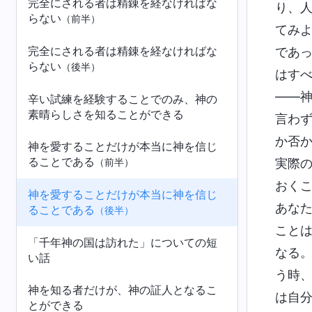
完全にされる者は精錬を経なければな
り、
らない
（前半）
てみ
完全にされる者は精錬を経なければな
であ
らない
（後半）
はす
――
辛い試練を経験することでのみ、神の
素晴らしさを知ることができる
言わ
か否
神を愛することだけが本当に神を信じ
ることである
実際
（前半）
おく
神を愛することだけが本当に神を信じ
あな
ることである
（後半）
こと
「千年神の国は訪れた」についての短
なる
い話
う時
神を知る者だけが、神の証人となるこ
は自
とができる