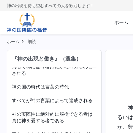
性質が変化した人とは神の言葉の現実
神の出現を待ち望むすべての人を歓迎します！
に入った人である
ホーム
神の前で心を静めることについて
完全にされるべく、神の旨に配慮せよ
ホーム
朗読
神は自身の心にかなう者を完全にする
『神の出現と働き』（選集）
真心で神に従う者は確かに神のものと
される
神の国の時代は言葉の時代
すべてが神の言葉によって達成される
神の実際性に絶対的に服従できる者は
るい
真に神を愛する者である
が、