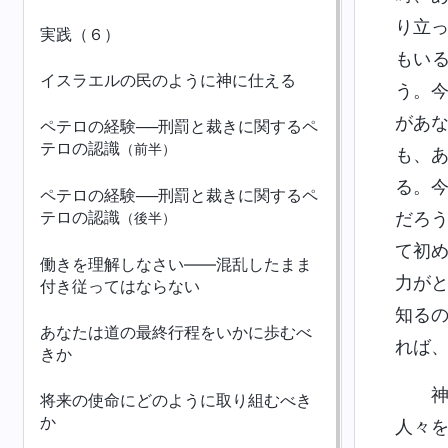
り立
実践（６）
もい
イスラエルの民のように神に仕える
う。
があ
ペテロの経験──刑罰と裁きに関するペ
テロの認識
（前半）
も、
る。
ペテロの経験──刑罰と裁きに関するペ
テロの認識
だろ
（後半）
て初
働きを理解しなさい――混乱したまま
力が
付き従ってはならない
知る
あなたは道の最終行程をいかに歩むべ
れば
きか
将来の使命にどのように取り組むべき
か
人々