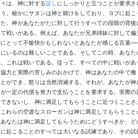
人々は、神に対する
証し
にしっかりと立つことが要求さ
よう。秘かにサタンは神と賭けをしており、ヨブに起こ
った。神があなたがたに対して行うすべての段階の背後
べて戦いがある。例えば、あなたが兄弟姉妹に対して偏
神にとって不愉快かもしれないとあなたが感じる言葉―
ずにいるのは難しいことである。そしてこの時、あなた
か。これは戦いである。従って、すべての中に戦いがあ
の協力と実際の苦しみのおかげで、神はあなたの中で働
ことができ、怒りは当然消滅する。それが、あなたが神
たが一定の代償を努力で支払うことを要求する。実際の
はできないし、神に満足してもらうことに近づくことさ
。これらの空虚なスローガンは神に満足してもらうこと
、あなたは神に満足してもらうためにどうすべきか、ど
分に起こることのすべては大いなる試練であり、その試