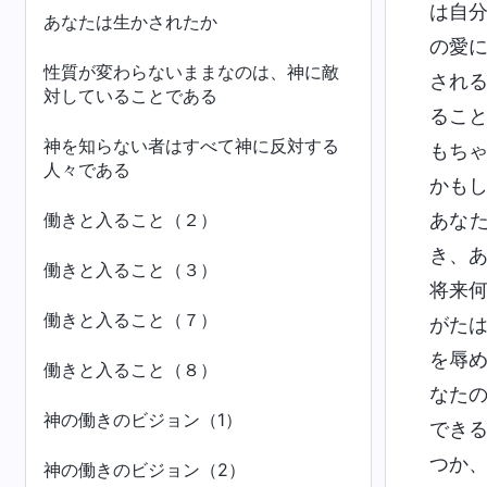
は自
あなたは生かされたか
の愛
性質が変わらないままなのは、神に敵
され
対していることである
るこ
神を知らない者はすべて神に反対する
もち
人々である
かも
働きと入ること（２）
あな
き、
働きと入ること（３）
将来
働きと入ること（７）
がた
を辱
働きと入ること（８）
なた
神の働きのビジョン（1）
でき
つか
神の働きのビジョン（2）