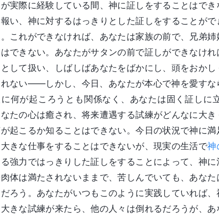
分が実際に経験している間、神に証しをすることはでき
に報い、神に対するはっきりとした証しをすることがで
る。これができなければ、あなたは家族の前で、兄弟姉
とはできない。あなたがサタンの前で証しができなけれ
ゃとして扱い、しばしばあなたをばかにし、頭をおかし
しれない――しかし、今日、あなたが本心で神を愛すな
たに何が起ころうとも関係なく、あなたは固く証しに
あなたの心は癒され、将来遭遇する試練がどんなに大き
何が起こるか知ることはできない。今日の状況で神に満
は大きな仕事をすることはできないが、現実の生活で
神
める強力ではっきりした証しをすることによって、神に
の肉体は満たされないままで、苦しんでいても、あなた
るだろう。あなたがいつもこのように実践していれば、
、大きな試練が来たら、他の人々は倒れるだろうが、あ