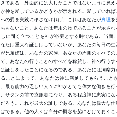
べきである。外面的には大したことではないように見え
たが神を愛しているかどうかが示される。愛していれば
神への愛を実践に移さなければ、これはあなたが
真理
を
のちもないこと、あなたは無用の物であることが示され
証しに固く立つことを神が必要とする時である。当面
あなたは重大な証しはしていないが、あなたの毎日の生
たが兄弟姉妹、あなたの家族、あなたの周囲のすべての
来て、あなたの行うことのすべてを称賛し、神の行うす
たは証しをしたことになるのである。あなたには洞察力
することによって、あなたは神に満足してもらうこと
は、最も能力の乏しい人々に神がとても偉大な働きを行
り、サタンの前で克服者になり、ある程度神に忠実にな
いだろう。これが最大の証しである。あなたは偉大な仕
とはできる。他の人々は自分の概念を脇にどけておくこ