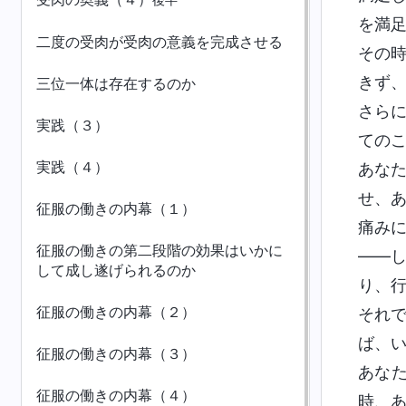
後半
を満
二度の受肉が受肉の意義を完成させる
その
きず
三位一体は存在するのか
さら
実践（３）
ての
実践（４）
あな
せ、
征服の働きの内幕（１）
痛み
征服の働きの第二段階の効果はいかに
――
して成し遂げられるのか
り、
征服の働きの内幕（２）
それ
ば、
征服の働きの内幕（３）
あな
征服の働きの内幕（４）
時、