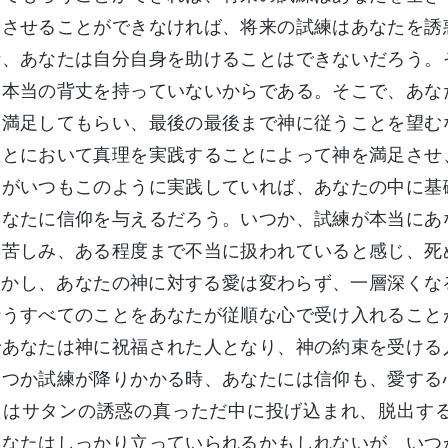
足させることができなければ、将来の試練はあなたを誘
時、あなたは自分自身を助けることはできないだろう。
、本当の背丈を持っていないからである。そこで、あな
に満足してもらい、最後の最後まで神に従うことを望む
ことにおいて真理を実践することによって神を満足させ
たがいつもこのように実践していれば、あなたの中に基
あなたに信仰を与えるだろう。いつか、試練が本当にあ
に苦しみ、ある程度まで不当に扱われていると感じ、死
しかし、あなたの神に対する愛は変わらず、一層深くな
行うすべてのことをあなたが従順な心で受け入れること
であなたは神に祝福された人となり、神の約束を受ける
いつか試練が降りかかる時、あなたには信仰も、愛する
たはサタンの誘惑の真っただ中に投げ込まれ、脱出す
あなたはしっかり立っていられるかもしれないが、いつ