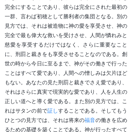
完全にすることであり、彼らは完全にされた最初の
一群、言わば初穂として勝利者の集団となる。別の
見方では、それは被造物に神の愛を享受させ、神の
完全で最も偉大な救いを受けさせ、人間が憐れみと
慈愛を享受するだけではなく、さらに重要なこと
に、刑罰と裁きをも享受させることなのである。創
世の時から今日に至るまで、神がその働きで行った
ことはすべて愛であり、人間への憎しみは欠片ほど
もない。あなたの見た刑罰と裁きでさえ愛であり、
それはさらに真実で現実的な愛であり、人を人生の
正しい道へと導く愛である。また別の見方では、こ
れはサタンの前で
証し
することである。そしてもう
ひとつの見方では、それは将来の
福音
の働きを広め
るための基礎を築くことである。神が行ったすべて