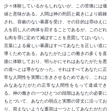
少々体験しているかもしれないが、この苦痛には価
値と意味がある。人間は神の刑罰と裁きにより鍛錬
され、容赦のない暴露を受け、その目的は罪ゆえに
人を罰し人の肉体を罰することであるが、このどれ
も肉を罪に定めて滅ぼすことを意図してはいない。
言葉による厳しい暴露はすべてあなたを正しい道に
導くためである。あなたがたはこの働きの多くを直
接に体験しており、明らかにそれはあなたがたを悪
の道へとは導かなかった。それはすべてあなたに正
常な人間性を実際に生きさせるためであり、これは
みなあなたがたの正常な人間性をもって達成でき
る。神の働きの一つひとつの段階はあなたの必要に
もとづいて、あなたの弱点と実際の背丈に沿ってお
り、荷えないような重荷は一つとしてあなたがたの