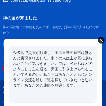
contact.jp@kingdomsalvation.org
神の国が来ました
神の国が地上に降臨したのです！あなたは神の国に入りたいです
か？
Line経由で連絡する
今各地で災害が頻発し、主の再来の預言はほと
んど実現されました。多くの人は主が既に戻ら
フォローする
れたことに気づきました。では、私たちはどの
ようにして主を迎え、天国に引き上げられるこ
とができるのか。私たちはあなたとともにオン
ライン交流を通じて道を探していきたいと思い
ます。あなたのご連絡を歓迎します。
利用規約
プライバシーポリシー
クレジット
cookies
Copyright © 2026
全能神教会
All rights reserved.