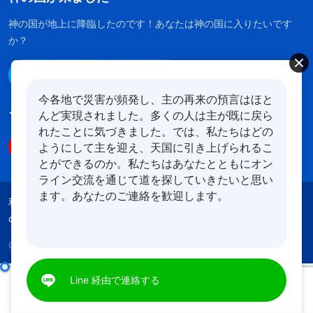
神の国が地上に降臨したのです！あなたは神の国に入りたいです
か？
Line経由で連絡する
今各地で災害が頻発し、主の再来の預言はほと
んど実現されました。多くの人は主が既に戻ら
フォローする
れたことに気づきました。では、私たちはどの
ようにして主を迎え、天国に引き上げられるこ
とができるのか。私たちはあなたとともにオン
ライン交流を通じて道を探していきたいと思い
ます。あなたのご連絡を歓迎します。
利用規約
プライバシーポリシー
クレジット
cookies
Copyright © 2026
全能神教会
All rights reserved.
Line 経由で連絡する
日々の神の御言葉: 終わりの日における裁き | 抜粋 80
00:00
09:36