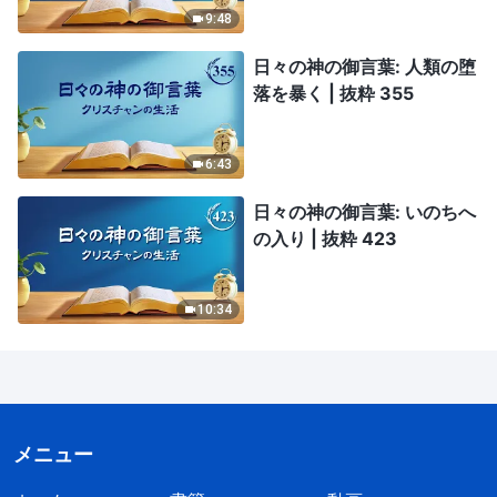
9:48
日々の神の御言葉: 人類の堕
落を暴く | 抜粋 355
6:43
日々の神の御言葉: いのちへ
の入り | 抜粋 423
10:34
メニュー