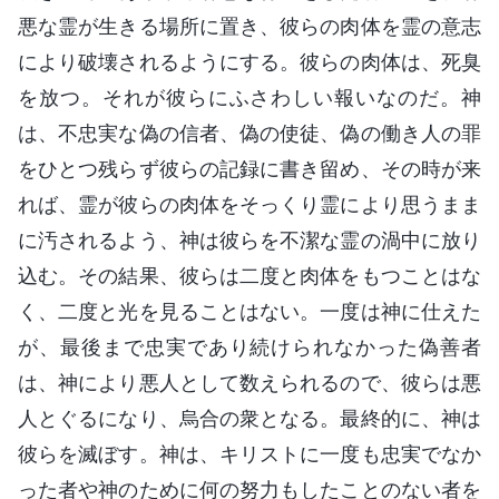
悪な霊が生きる場所に置き、彼らの肉体を霊の意志
により破壊されるようにする。彼らの肉体は、死臭
を放つ。それが彼らにふさわしい報いなのだ。神
は、不忠実な偽の信者、偽の使徒、偽の働き人の罪
をひとつ残らず彼らの記録に書き留め、その時が来
れば、霊が彼らの肉体をそっくり霊により思うまま
に汚されるよう、神は彼らを不潔な霊の渦中に放り
込む。その結果、彼らは二度と肉体をもつことはな
く、二度と光を見ることはない。一度は神に仕えた
が、最後まで忠実であり続けられなかった偽善者
は、神により悪人として数えられるので、彼らは悪
人とぐるになり、烏合の衆となる。最終的に、神は
彼らを滅ぼす。神は、キリストに一度も忠実でなか
った者や神のために何の努力もしたことのない者を