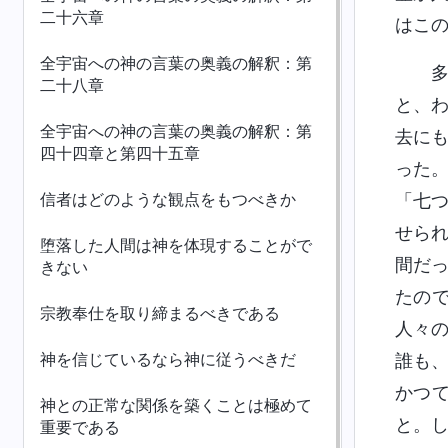
二十六章
はこ
全宇宙への神の言葉の奥義の解釈：第
二十八章
と、
全宇宙への神の言葉の奥義の解釈：第
去に
四十四章と第四十五章
った
信者はどのような観点をもつべきか
「七
せら
堕落した人間は神を体現することがで
間だ
きない
たの
宗教奉仕を取り締まるべきである
人々
神を信じているなら神に従うべきだ
誰も
かつ
神との正常な関係を築くことは極めて
と。
重要である