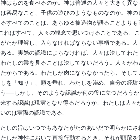
。神はものを食べるのか。神は普通の人々と大きく異な
のは容易なこと、子供の遊びのようなものなのか。神の
語るすべてのことは、あらゆる被造物が語ることよりも
…これはすべて、人々の観念で思いつけることである。
たがたが理解し、入らなければならない事柄である。人
である。実際の認識によらなければ、人々は決してわた
、わたしの業を見ることは決してないだろう。人々がわ
ったからである。わたしが肉にならなかったら、そして
たしを「知り」、頭を垂れ、わたしを崇め、自分の経験
ろう──しかし、そのような認識が何の役に立つだろう
由来する認識は現実となり得るだろうか。わたしは人々
しいのは実際の認識である。
わたしの旨はいつでもあなたがたのあいだで明らかにさ
わたしが神性において直接行動するとき、それが頭脳を