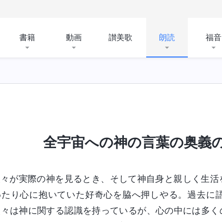
書籍
動画
讃美歌
朗読
福音
全宇宙への神の言葉の奥義の
人々が実際の神を見るとき、そして神自身と親しく生活
わたり心に抱いていた好奇心を脇へ押しやる。過去に
人々は神に関する認識を持っているが、心の中には多く