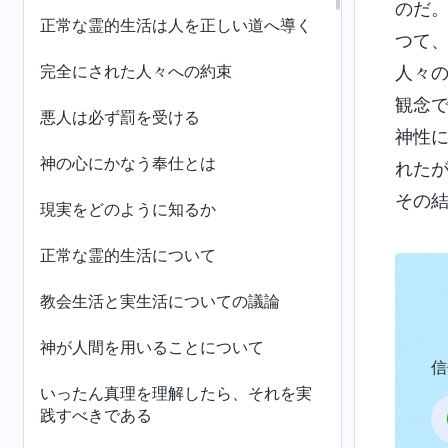
のだ
正常な霊的生活は人を正しい道へ導く
つて
完全にされた人々への約束
人々
観念
悪人は必ず罰を受ける
神性
神の心にかなう奉仕とは
れた
その
現実をどのように知るか
正常な霊的生活について
教会生活と実生活についての議論
神が人間を用いることについて
信
いったん真理を理解したら、それを実
践すべきである