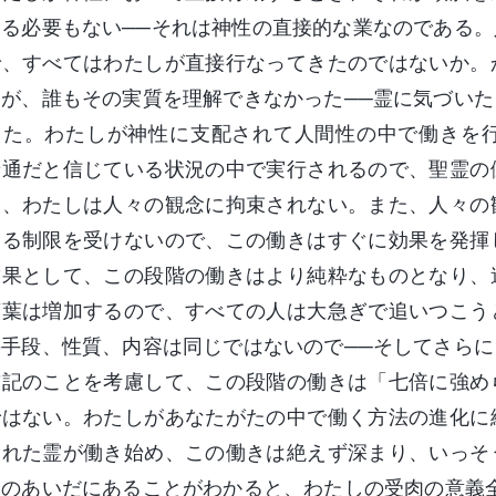
する必要もない──それは神性の直接的な業なのである
で、すべてはわたしが直接行なってきたのではないか。
たが、誰もその実質を理解できなかった──霊に気づい
った。わたしが神性に支配されて人間性の中で働きを
普通だと信じている状況の中で実行されるので、聖霊の
き、わたしは人々の観念に拘束されない。また、人々の
よる制限を受けないので、この働きはすぐに効果を発揮
結果として、この段階の働きはより純粋なものとなり、
言葉は増加するので、すべての人は大急ぎで追いつこう
の手段、性質、内容は同じではないので──そしてさら
前記のことを考慮して、この段階の働きは「七倍に強め
ではない。わたしがあなたがたの中で働く方法の進化に
られた霊が働き始め、この働きは絶えず深まり、いっそ
人のあいだにあることがわかると、わたしの受肉の意義