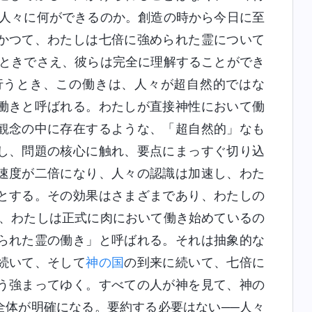
。人々に何ができるのか。創造の時から今日に至
かつて、わたしは七倍に強められた霊について
たときでさえ、彼らは完全に理解することができ
行うとき、この働きは、人々が超自然的ではな
働きと呼ばれる。わたしが直接神性において働
観念の中に存在するような、「超自然的」なも
し、問題の核心に触れ、要点にまっすぐ切り込
速度が二倍になり、人々の認識は加速し、わた
とする。その効果はさまざまであり、わたしの
に、わたしは正式に肉において働き始めているの
られた霊の働き」と呼ばれる。それは抽象的な
続いて、そして
神の国
の到来に続いて、七倍に
う強まってゆく。すべての人が神を見て、神の
全体が明確になる。要約する必要はない──人々