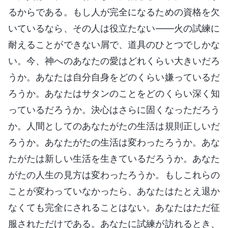
るからである。もし人が完全になるための資格を欠
いているなら、その人は役立たない――火の試練に
耐えることができない屑で、道具のひとつでしかな
い。今、神へのあなたの愛はどれくらい大きいだろ
うか。あなたは自分自身をどのくらい嫌っているだ
ろうか。あなたはサタンのことをどのくらい深く知
っているだろうか。決心はさらに固くなっただろう
か。人間としてのあなたがたの生活は規則正しいだ
ろうか。あなたがたの生活は変わったろうか。あな
たがたは新しい生活を生きているだろうか。あなた
がたの人生の見方は変わったろうか。もしこれらの
ことが変わっていなかったら、あなたはたとえ退か
なくても完全にされることはない。あなたはただ征
服されただけである。あなたに試練が訪れるとき、