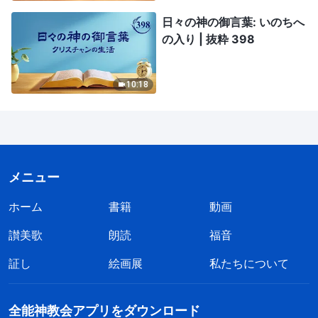
日々の神の御言葉: いのちへ
の入り | 抜粋 398
10:18
メニュー
ホーム
書籍
動画
讃美歌
朗読
福音
証し
絵画展
私たちについて
全能神教会アプリをダウンロード