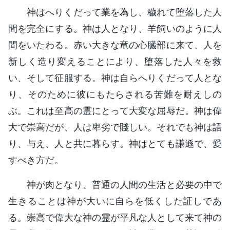
神はへりくだって業を為し、穢れて堕落した人
間を完全にする。神は人となり、羊飼いのように人
間をいたわる。赤い大きな竜の心臓部に来て、人を
新しく造り変えることにより、堕落した人々を救
い、そして征服する。神は自らへりくだって人とな
り、そのために彼にもたらされる苦難を耐えしの
ぶ。これは至高の霊にとって大変な屈辱だ。神は偉
大で崇高だが、人は卑劣で賤しい。それでも神は語
り、与え、人と共に暮らす。神はとても謙遜で、愛
すべき方だ。
神が肉となり、普通の人間の生活と必要の中で
生きることは神が大いに自らを低くした証しであ
る。崇高で偉大な神の霊が平凡な人として来て神の