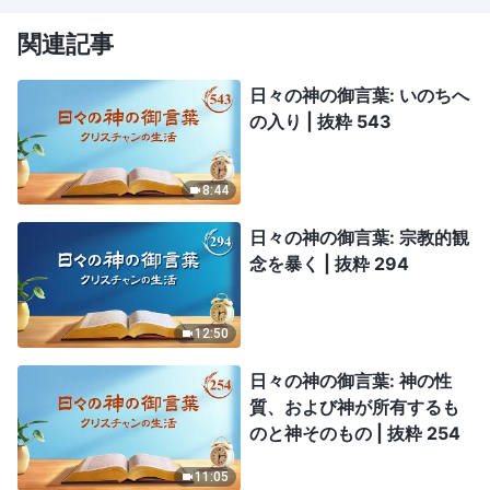
関連記事
日々の神の御言葉: いのちへ
の入り | 抜粋 543
8:44
日々の神の御言葉: 宗教的観
念を暴く | 抜粋 294
12:50
日々の神の御言葉: 神の性
質、および神が所有するも
のと神そのもの | 抜粋 254
11:05