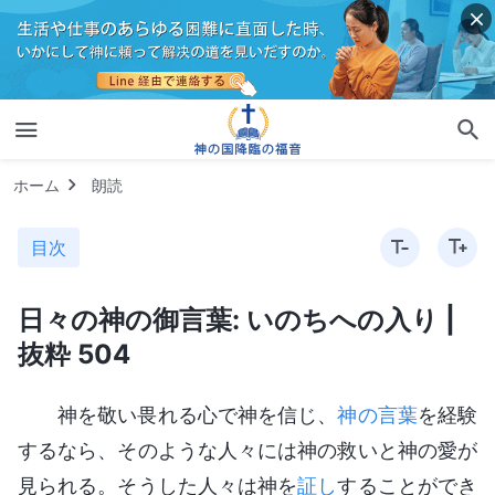
ホーム
朗読
目次
日々の神の御言葉: いのちへの入り |
抜粋 504
神を敬い畏れる心で神を信じ、
神の言葉
を経験
するなら、そのような人々には神の救いと神の愛が
見られる。そうした人々は神を
証し
することができ