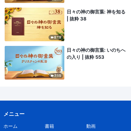
日々の神の御言葉: 神を知る
| 抜粋 38
8:18
日々の神の御言葉: いのちへ
の入り | 抜粋 553
7:15
メニュー
ホーム
書籍
動画