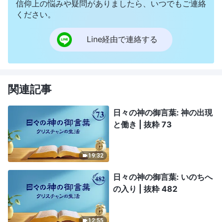
信仰上の悩みや疑問がありましたら、いつでもご連絡
ください。
Line経由で連絡する
関連記事
日々の神の御言葉: 神の出現
と働き | 抜粋 73
19:32
日々の神の御言葉: いのちへ
の入り | 抜粋 482
12:55