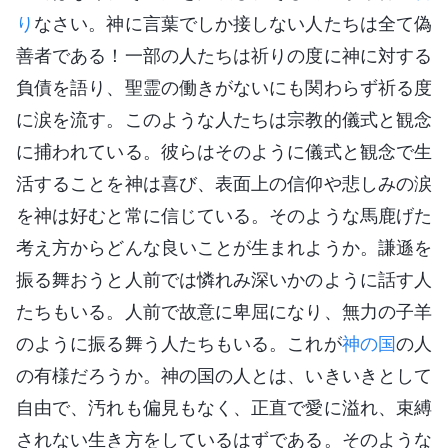
り
なさい。神に言葉でしか接しない人たちは全て偽
善者である！一部の人たちは祈りの度に神に対する
負債を語り、聖霊の働きがないにも関わらず祈る度
に涙を流す。このような人たちは宗教的儀式と観念
に捕われている。彼らはそのように儀式と観念で生
活することを神は喜び、表面上の信仰や悲しみの涙
を神は好むと常に信じている。そのような馬鹿げた
考え方からどんな良いことが生まれようか。謙遜を
振る舞おうと人前では憐れみ深いかのように話す人
たちもいる。人前で故意に卑屈になり、無力の子羊
のように振る舞う人たちもいる。これが
神の国
の人
の有様だろうか。神の国の人とは、いきいきとして
自由で、汚れも偏見もなく、正直で愛に溢れ、束縛
されない生き方をしているはずである。そのような