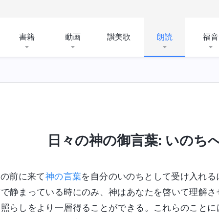
書籍
動画
讃美歌
朗読
福音
日々の神の御言葉: いのちへの
神の前に来て
神の言葉
を自分のいのちとして受け入れる
前で静まっている時にのみ、神はあなたを啓いて理解さ
と照らしをより一層得ることができる。これらのことに