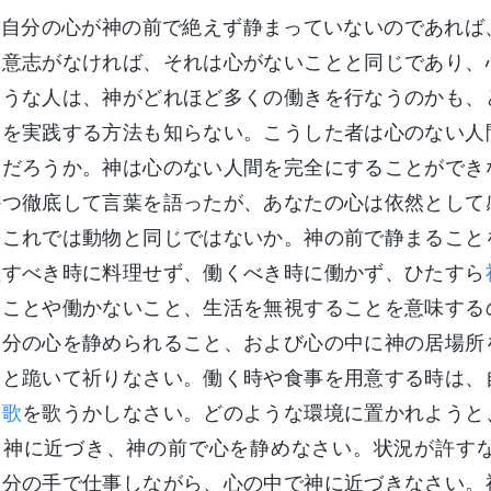
自分の心が神の前で絶えず静まっていないのであれば
に意志がなければ、それは心がないことと同じであり、
ような人は、神がどれほど多くの働きを行なうのかも、
らを実践する方法も知らない。こうした者は心のない人
るだろうか。神は心のない人間を完全にすることができ
かつ徹底して言葉を語ったが、あなたの心は依然として
。これでは動物と同じではないか。神の前で静まること
理すべき時に料理せず、働くべき時に働かず、ひたすら
いことや働かないこと、生活を無視することを意味する
自分の心を静められること、および心の中に神の居場所
んと跪いて祈りなさい。働く時や食事を用意する時は、
美歌
を歌うかしなさい。どのような環境に置かれようと
て神に近づき、神の前で心を静めなさい。状況が許す
自分の手で仕事しながら、心の中で神に近づきなさい。