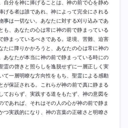
。自分を神に捧げることは、神の前で心を静め
捧げる者は誰であれ、神によって完全にされる
物事は一切ない。あなたに対する刈り込みであ
とも、あなたの心は常に神の前で静まっている
で静まっているべきである。逆境、苦難、迫害
なたに降りかかろうと、あなたの心は常に神の
。あなたが本当に神の前で静まっている時にの
聖霊の啓きと照らしを逸脱せずに一層正しく実
いて一層明瞭な方向性をもち、聖霊による感動
とが保証される。これらが神の前で真に静まる
しておらず、実践する道をもたず、神の意図を
のであれば、それはその人の心が神の前で静ま
かつ実践的になり、神の言葉の正確さと明瞭さ
。