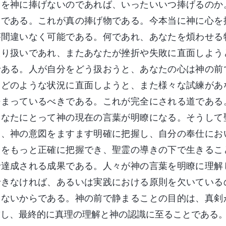
分を神に捧げないのであれば、いったいいつ捧げるのか
とである。これが真の捧げ物である。今本当に神に心を
が間違いなく可能である。何であれ、あなたを煩わせる
取り扱いであれ、またあなたが挫折や失敗に直面しよう
である。人が自分をどう扱おうと、あなたの心は神の前
、どのような状況に直面しようと、また様々な試練があ
静まっているべきである。これが完全にされる道である
あなたにとって神の現在の言葉が明瞭になる。そうして
き、神の意図をますます明確に把握し、自分の奉仕にお
きをもっと正確に把握でき、聖霊の導きの下で生きるこ
で達成される成果である。人々が神の言葉を明瞭に理解
できなければ、あるいは実践における原則を欠いている
いないからである。神の前で静まることの目的は、真剣
求し、最終的に真理の理解と神の認識に至ることである