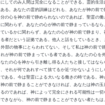
うにしてのみ人間は完全になることができる。霊的生活
である。あなたの霊的訓練はどれも、あなたが神の前で
自分の心を神の前で静められないのであれば、聖霊の働
かに関わらず、あなたの心が神の前で静まっているなら
しているかに関わらず、あなたの心が神の前で静まり、
まる者だという証拠である。他人と話をしているとき、
、外部の物事にとらわれてない。そして私は神の前で
それが神の前で静まっている者である。あなたの心を
あなたの心を神から引き離し得る人たちと接してはなら
は、それが何であれすべて捨てるか近づかないようにし
益である。今は聖霊による大いなる働きの時である。神
に神の前で静まることができなければ、あなたは神の玉
するのであれば、神によって完全にされる可能性は一切
ができながら、神の前で静まることができない者たちは