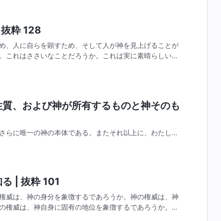
抜粋 128
め、人に自らを顕すため、そして人が神を見上げることが
。これはささいなことだろうか。これは実に素晴らしいこ
とは違い、人が神を見上げ、神は漠然としてあいまいな存
の性質、および神が所有するものと神そのも
さらに唯一の神の本体である。またそれ以上に、わたしと
だ。わたしを畏れない者、その目に反抗を表す者、反逆す
たしの呪いと怒りによって死ぬだろう（わたしの怒りによ
| 抜粋 101
権威は、神の身分を象徴するであろうか。神の権威は、神
の権威は、神自身に固有の地位を象徴するであろうか。あ
権威を見出した事柄は何か。あなたは、どのようにして神