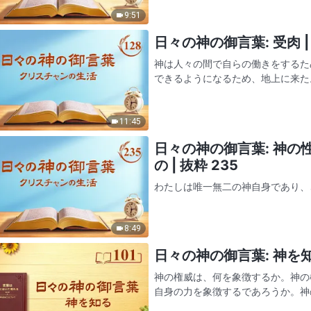
のに、主として言葉を用いる。…
9:51
日々の神の御言葉: 受肉 | 
神は人々の間で自らの働きをするた
できるようになるため、地上に来た
とだ。神が来たのは人が想像するの
在ではなく本物で、高尚だ…
11:45
日々の神の御言葉: 神
の | 抜粋 235
わたしは唯一無二の神自身であり、
いう肉全体が、神の完全な顕現なの
る言葉を話す者は、誰でも必ずやわ
8:49
って呪いが引き起こされるのだ…
日々の神の御言葉: 神を知る 
神の権威は、何を象徴するか。神の
自身の力を象徴するであろうか。神
らゆる物事のなかで、あなたが神の