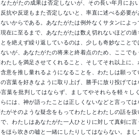
あなたがたの成果は否定しないが、その長い年月にお
の反抗や反逆もまた否定しないと、率直に述べる必要が
いないからである。あなたがたは例外なくサタンによっ
。現在に至るまで、あなたがたは数え切れないほどの過
ことを絶えず繰り返しているのは、少しも奇妙なことで
くないが、あなたがたの将来と終着点のため、ここでも
がわたしを満足させてくれること、そしてそれ以上に、
い含意を推し量れるようになることを、わたしは願って
しの言葉を好きなように取り上げ、勝手に放り投げては
の言葉を批判してはならず、ましてやそれらを軽々し
さらには、神が語ったことは正しくないなどと言っては
がたがそのような疑念をもってわたしとわたしの話を扱
ので、わたしはあなたがた一人ひとりに対して真剣に言
葉をほら吹きの嘘と一緒にしたりしてはならない。まし