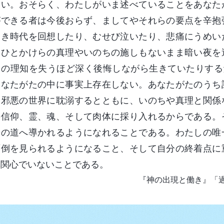
ない。おそらく、わたしがいま述べていることをあなた
ができる者は今後おらず、ましてやそれらの要点を辛抱
良き時代を回想したり、むせび泣いたり、悲痛にうめい
、ひとかけらの真理やいのちの施しもないまま暗い夜を
ての理知を失うほど深く後悔しながら生きていたりする
あなたがたの中に事実上存在しない。あなたがたのうち
と邪悪の世界に耽溺するとともに、いのちや真理と関係
の信仰、霊、魂、そして肉体に採り入れるからである。
光の道へ導かれるようになれることである。わたしの唯
面倒を見られるようになること、そして自分の終着点に
無関心でいないことである。
『神の出現と働き』「