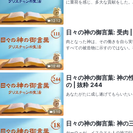
に重荷を感じ、多大な貢献をした。パ
4つの福音書の次に大きな功績だ。
誰も読み解けないが、…
12:12
日々の神の御言葉: 受肉 | 
肉となった神は、その働きを自ら実
すべての被造物に示すのではない。
あり、人に自身の姿を見せるためで
ればならず、よって神が肉にお…
10:48
日々の神の御言葉: 神
の | 抜粋 244
あなたがたに成し遂げてもらいたい
行いと生活における一切のことが、
め、わたしは単刀直入にわたしの心
5:10
理解力が極めて乏しいことを考え…
日々の神の御言葉: 神の三段
ヤーウェが、イスラエル人の地で行