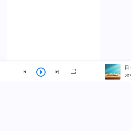
日
00:
メニュー
ホーム
書籍
動画
讃美歌
朗
全能神教会アプリをダウンロード