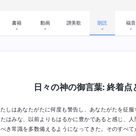
書籍
動画
讃美歌
朗読
福音
日々の神の御言葉: 終着点と結
わたしはあなたがたに何度も警告し、あなたがたを征服
がたはみな、以前よりもはるかに豊かであると感じ、人
つべき常識を多数備えるようになってきた。そのすべて