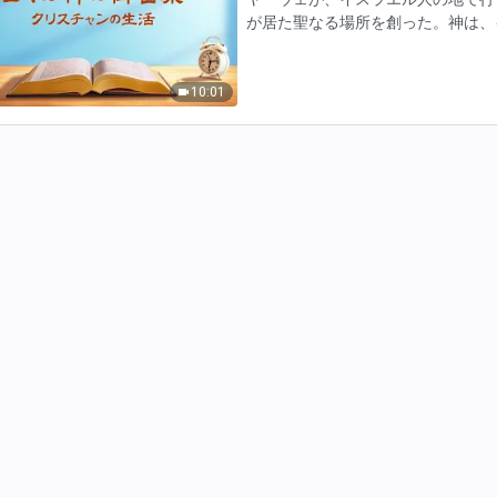
が居た聖なる場所を創った。神は、
スラエルの外では働かなかった。代
う人々を選んだ。イスラ…
10:01