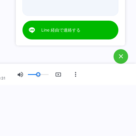
Line 経由で連絡する
:31
した