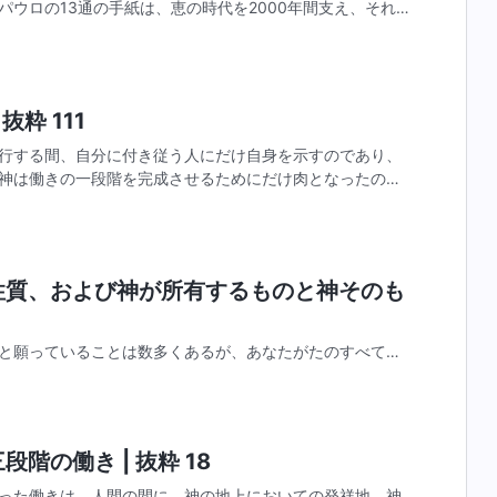
ウロの13通の手紙は、恵の時代を2000年間支え、それは
そのパウロを誰と比較できると言うのか。ヨハネの黙示録は
抜粋 111
行する間、自分に付き従う人にだけ自身を示すのであり、
神は働きの一段階を完成させるためにだけ肉となったので
はない。しかし、神の働きは神自身によって実行されなけ
の性質、および神が所有するものと神そのも
と願っていることは数多くあるが、あなたがたのすべての
わたしの求める事柄を完全に成就することはできないた
の思いを説明するしかない。あなたがたの判断力、および
階の働き | 抜粋 18
った働きは、人間の間に、神の地上においての発祥地、神