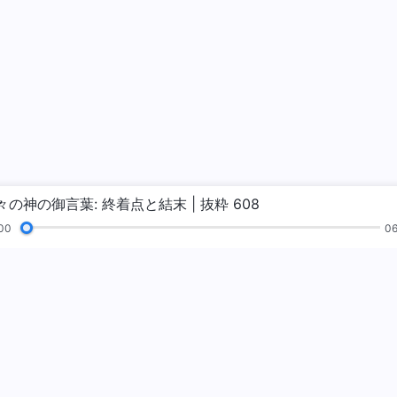
々の神の御言葉: 終着点と結末 | 抜粋 608
00
06
読
福音
証し
絵画展
私たちについて
神の国が来ま