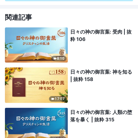
関連記事
日々の神の御言葉: 受肉 | 抜
粋 106
8:10
日々の神の御言葉: 神を知る
| 抜粋 158
17:07
日々の神の御言葉: 人類の堕
落を暴く | 抜粋 315