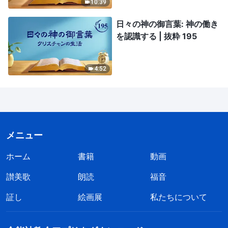
10:39
日々の神の御言葉: 神の働き
を認識する | 抜粋 195
4:52
メニュー
ホーム
書籍
動画
讃美歌
朗読
福音
証し
絵画展
私たちについて