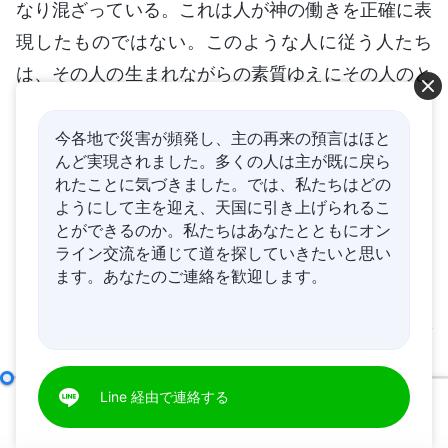
なり混ざっている。これは人が神の働きを正確に表
現したものではない。このような人に従う人たち
は、その人の生まれながらの素質ゆえにその人のと
ころに来る。その人は人間の見識や経験を過剰に表
し、しかもそれは神の本来の意図とはほとんど切り
今各地で災害が頻発し、主の再来の預言はほと
んど実現されました。多くの人は主が既に戻ら
離され、あまりにも逸脱しているので、この種の人
れたことに気づきました。では、私たちはどの
の働きでは人々を神の前に連れてくることはでき
ようにして主を迎え、天国に引き上げられるこ
とができるのか。私たちはあなたとともにオン
ず、むしろ人間の前に連れてきてしまう。そのた
ライン交流を通じて道を探していきたいと思い
め、裁きや刑罰を受けていない人には神に託された
ます。あなたのご連絡を歓迎します。
働きを実行する資格がないのである。資格のある働
き手の働きは人々を正しい道に連れてくることがで
き、真理へのさらなる入りを与える。このような人
の行う働きは人々を神の前に連れてくることができ
神の働きと人の働き
Line 経由で連絡する
（前半）
る。そのうえ、その働きは一人ずつ異なることがあ
00:00
52:38