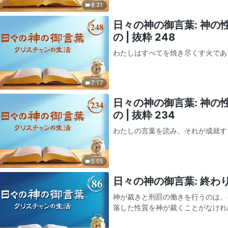
8:31
日々の神の御言葉: 神
の | 抜粋 248
わたしはすべてを焼き尽くす火であ
ら、わたしが何を言い何を行なおう
はわたしの働きに干渉する権利をも
7:17
っているかを分析する資格…
日々の神の御言葉: 神
の | 抜粋 234
わたしの言葉を読み、それが成就す
不当に扱わず、あなたが信じている
るわたしの祝福である。わたしの言
5:05
傷を負っており、わたしは…
日々の神の御言葉: 終わり
神が裁きと刑罰の働きを行うのは、
落した性質を神が裁くことがなけれ
ことはできず、神に関する古い認識