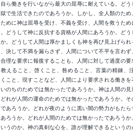
、自ら働きを行いながら最大の屈辱に耐えている。どう
地獄で生活できたのであろうか。しかし、全人類のため
るために神は屈辱を受け、不義を受け、人間を救うため
た。どうして神に反抗する資格が人間にあろうか。どう
うか。どうして人間は厚かましくも神を再び見上げられ
て、決して不満を漏らさず、人間について不平を言わず
不合理な要求に報復することも、人間に対して過度の要
、教えること、啓くこと、咎めること、言葉の精錬、
裁くこと、現すことなど、人間により要求される働きを
のいのちのためでは無かったであろうか。神は人間の見
、どれが人間の運命のためでは無かったであろうか。そ
たであろうか。どれが夜のように黒い闇の勢力がもたら
であろうか。どれが人間のためでは無かったであろうか
というのか。神の真剣な心を、誰が理解できるというの