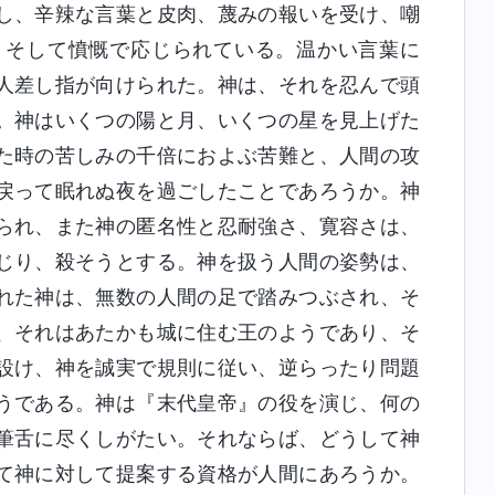
し、辛辣な言葉と皮肉、蔑みの報いを受け、嘲
、そして憤慨で応じられている。温かい言葉に
人差し指が向けられた。神は、それを忍んで頭
。神はいくつの陽と月、いくつの星を見上げた
た時の苦しみの千倍におよぶ苦難と、人間の攻
戻って眠れぬ夜を過ごしたことであろうか。神
られ、また神の匿名性と忍耐強さ、寛容さは、
じり、殺そうとする。神を扱う人間の姿勢は、
れた神は、無数の人間の足で踏みつぶされ、そ
、それはあたかも城に住む王のようであり、そ
設け、神を誠実で規則に従い、逆らったり問題
うである。神は『末代皇帝』の役を演じ、何の
筆舌に尽くしがたい。それならば、どうして神
て神に対して提案する資格が人間にあろうか。