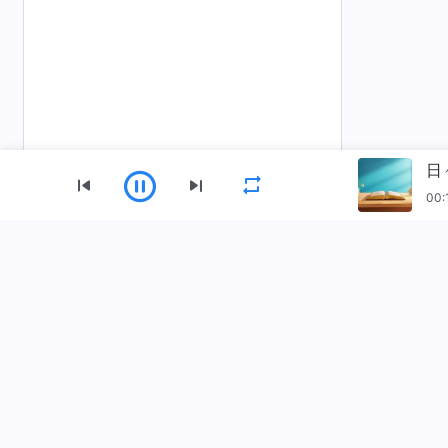
00:
メニュー
ホーム
書籍
動画
讃美歌
朗
全能神教会アプリをダウンロード