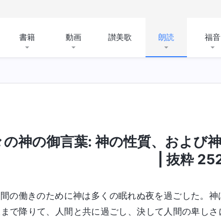
書籍
動画
讃美歌
朗読
福音
々の神の御言葉: 神の性質、および
のもの
聖書にまつわる奥義
宗教的観念を暴く
| 抜粋 25
人間の働きのために神は多くの眠れぬ夜を過ごした。神
獄まで降りて、人間と共に過ごし、決して人間の卑しさ