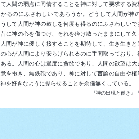
して人間の弱点に同情することを神に対して要求する資
授かるのにふさわしいであろうか。どうして人間が神
どうして人間が神の赦しを何度も得るのにふさわしいで
か昔に神の心を傷つけ、それを砕け散ったままにして久
、人間が神に優しく接することを期待して、生き生きと
神の心が人間により安らげられるのに手間取っており、
である。人間の心は過度に貪欲であり、人間の欲望は大
悪意を抱き、無鉄砲であり、神に対して言論の自由や権
が神を好きなように操らせることを余儀無くしている。
『神の出現と働き』