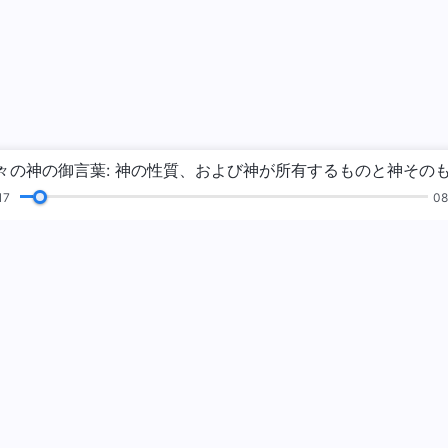
18
08
読
福音
証し
絵画展
私たちについて
神の国が来ま
神の国が地上に降