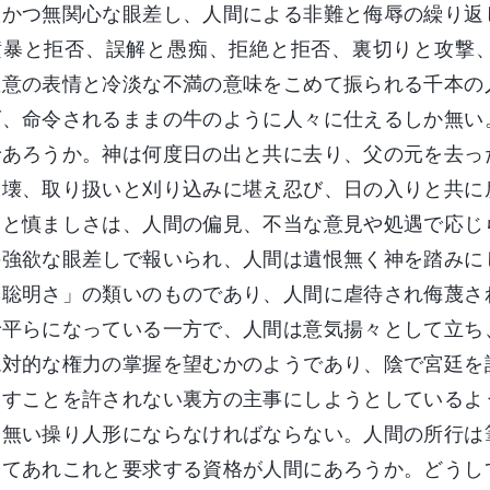
淡かつ無関心な眼差し、人間による非難と侮辱の繰り返
横暴と拒否、誤解と愚痴、拒絶と拒否、裏切りと攻撃
敵意の表情と冷淡な不満の意味をこめて振られる千本の
げ、命令されるままの牛のように人々に仕えるしか無い
であろうか。神は何度日の出と共に去り、父の元を去っ
破壊、取り扱いと刈り込みに堪え忍び、日の入りと共に
遜と慎ましさは、人間の偏見、不当な意見や処遇で応じ
の強欲な眼差しで報いられ、人間は遺恨無く神を踏みに
な聡明さ」の類いのものであり、人間に虐待され侮蔑さ
で平らになっている一方で、人間は意気揚々として立ち
絶対的な権力の掌握を望むかのようであり、陰で宮廷を
こすことを許されない裏方の主事にしようとしているよ
も無い操り人形にならなければならない。人間の所行は
してあれこれと要求する資格が人間にあろうか。どうし