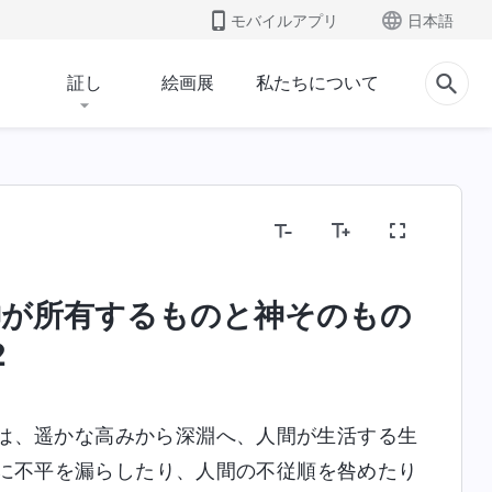
モバイルアプリ
日本語
証し
絵画展
私たちについて
神が所有するものと神そのもの
人類の堕落を暴く
いのちへの入り
終着点と
2
は、遥かな高みから深淵へ、人間が生活する生
に不平を漏らしたり、人間の不従順を咎めたり