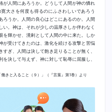
格が人間にあろうか。どうして人間が神の憐れ
の寛大さを何度も得るのにふさわしいであろう
あろうか。人間の良心はどこにあるのか。人間
しい。神は、それが少しの温厚さしか伴わなく
眼を輝かせ、溌剌として人間の中に来た。しか
神が受けてきたのは、激化を続ける攻撃と苦悩
きすぎ、人間は決して飽き足りることが無く、
利を決して与えず、神に対して恥辱に屈服し、
「働きと入ること（９）」（『言葉』第1巻）より