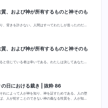
の性質、および神が所有するものと神そのも
り、背きを許さない。人間はすべてわたしが造ったのだか
と、人間は従わなければならず、抵抗してはならない。人
たず、ましてやわたしの働きや言葉の何が正しく何が間違
の性質、および神が所有するものと神そのも
ると信じている者は幸いである。わたしは決してあなたを
ことをあなたの中で成就させる。これがあなたに授けられ
葉は一人一人の中に隠されている秘密を突く。誰もが致命
の日における裁き | 抜粋 86
それによって人が神を知り、神を証すためである。人の堕
ば、人が犯すことのできない神の義なる性質を、人が知る
を捨てて新しい認識を得ることもない。神が証すため、そ