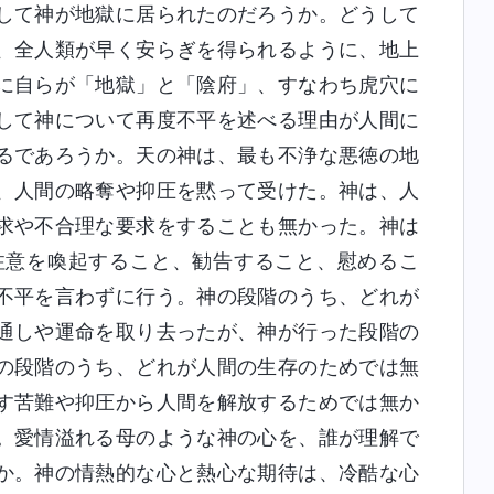
して神が地獄に居られたのだろうか。どうして
、全人類が早く安らぎを得られるように、地上
に自らが「地獄」と「陰府」、すなわち虎穴に
して神について再度不平を述べる理由が人間に
るであろうか。天の神は、最も不浄な悪徳の地
、人間の略奪や抑圧を黙って受けた。神は、人
求や不合理な要求をすることも無かった。神は
注意を喚起すること、勧告すること、慰めるこ
不平を言わずに行う。神の段階のうち、どれが
通しや運命を取り去ったが、神が行った段階の
の段階のうち、どれが人間の生存のためでは無
す苦難や抑圧から人間を解放するためでは無か
。愛情溢れる母のような神の心を、誰が理解で
か。神の情熱的な心と熱心な期待は、冷酷な心