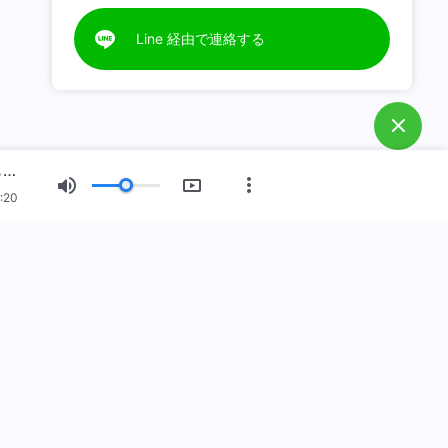
Line 経由で連絡する
日々の神の御言葉: 神の性質、および神が所有するものと神そのもの | 抜粋 252
:20
した
臨したのです！あなたは神の国に入りたいですか？