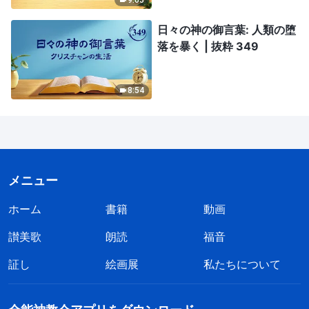
日々の神の御言葉: 人類の堕
落を暴く | 抜粋 349
8:54
メニュー
ホーム
書籍
動画
讃美歌
朗読
福音
証し
絵画展
私たちについて