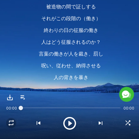
被造物の間で証しする
それがこの段階の（働き）
終わりの日の征服の働き
人はどう征服されるのか？
言葉の働きが人を裁き、罰し
呪い、従わせ、納得させる
人の背きを暴き
抵抗を裁いて
不義と汚れを示し
00:00
00:00
神の義を現す
今日の働きは
栄光を取り戻すため