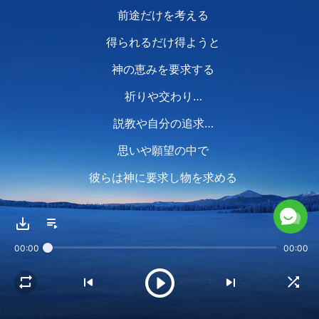
前途だけを考える
得られるだけ得ようと
神の恵みを要求する
祈りや交わり…
説教や自分の追求…
思いや願望の中で
彼らは神に要求し物を求める
その原因は人の本性である
人はなぜ神に多くを求めるのか
00:00
00:00
これは人が生まれつき欲深く
理知がないことを示している
そう、神の前では何の理知もない