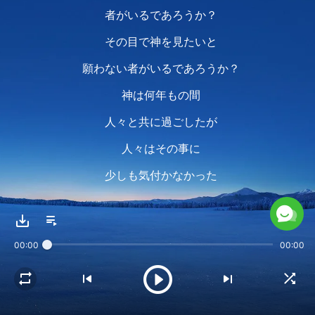
者がいるであろうか？
その目で神を見たいと
願わない者がいるであろうか？
神は何年もの間
人々と共に過ごしたが
人々はその事に
少しも気付かなかった
今日神自身が現れ
昔から持っていた人への
00:00
00:00
愛を新たにした・・
昔の愛を新たにしたのだ