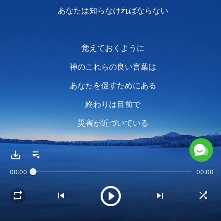
あなたは知らなければならない
覚えておくように
神のこれらの良い言葉は
あなたを促すためにある
終わりは目前で
災害が近づいている
大切なのはあなたの命か
それとも食べ物や衣服だろうか
00:00
00:00
今、熟考するべき時が来たのだ
人類は何と惨めで