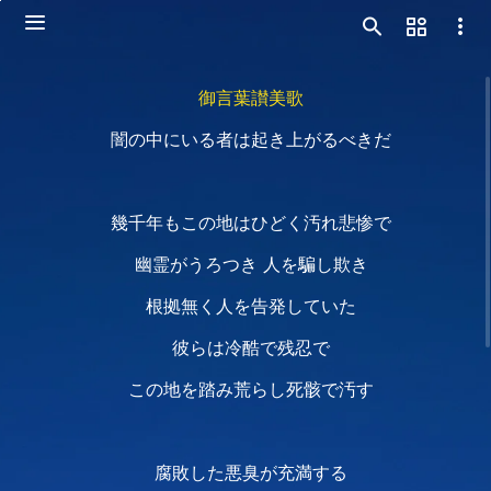
御言葉讃美歌
闇の中にいる者は起き上がるべきだ
幾千年もこの地はひどく汚れ悲惨で
幽霊がうろつき 人を騙し欺き
根拠無く人を告発していた
彼らは冷酷で残忍で
この地を踏み荒らし死骸で汚す
腐敗した悪臭が充満する