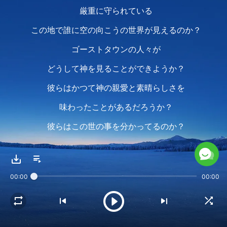
厳重に守られている
この地で誰に空の向こうの世界が見えるのか？
ゴーストタウンの人々が
どうして神を見ることができようか？
彼らはかつて神の親愛と素晴らしさを
味わったことがあるだろうか？
彼らはこの世の事を分かってるのか？
彼らの中の誰が神の熱意を知ってるのか？
今がその時だ
00:00
00:00
この悪魔の醜い顔を引き裂くため
人は長きにわたり全力で取り組み
すべての代償を払ってきた