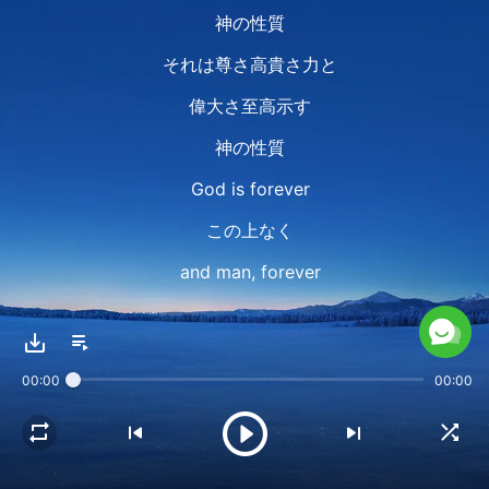
神の性質
それは尊さ高貴さ力と
偉大さ至高示す
神の性質
God is forever
この上なく
and man, forever
価値が低い
Oh God is forever
00:00
00:00
人に身を捧げ
But man, forever
利己的なまま