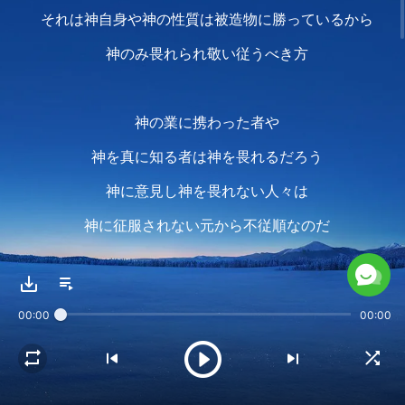
それは神自身や神の性質は被造物に勝っているから
神のみ畏れられ敬い従うべき方
神の業に携わった者や
神を真に知る者は神を畏れるだろう
神に意見し神を畏れない人々は
神に征服されない元から不従順なのだ
神のこのような業は次のことを
達成するためである
00:00
00:00
それは全てのものが創造主を畏れるように
彼ら全てが神に心から従えるように