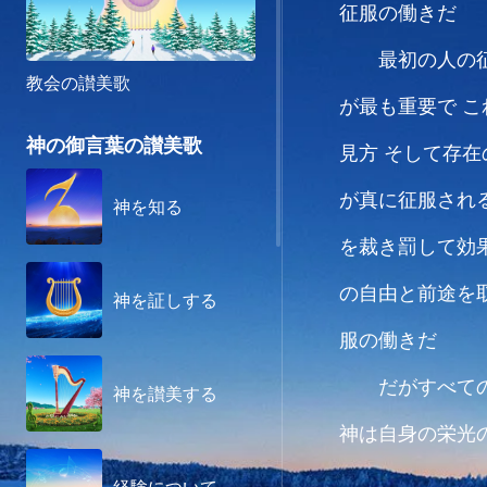
征服の働きだ
最初の人の
教会の讃美歌
が最も重要で
こ
神の御言葉の讃美歌
見方
そして存在
が真に征服され
神を知る
を裁き罰して効
の自由と前途を
神を証しする
服の働きだ
だがすべて
神を讃美する
神は自身の栄光
征服の働きは
人