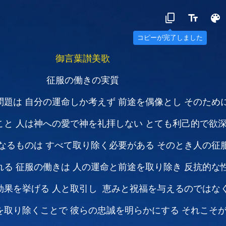
御言葉讃美歌
征服の働きの実質
問題は
自分の運命しか考えず
前途を偶像とし
そのため
こと
人は神への愛で神を礼拝しない
とても利己的で欲
なるものは
すべて取り除く必要がある
そのとき人の征
れる
征服の働きは
人の運命と前途を取り除き
反抗的な
効果を挙げる
人と取引し 恵みと祝福を与えるのではな
を取り除くことで
彼らの忠誠を明らかにする
それこそ