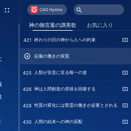
誰にでも完全にされるチャンスがある
418
CAG Hymns
神の人類への最後の約束
420
神の御言葉の讃美歌
お気に入り
終わりの日の神から人への約束
421
征服の働きの実質
に
深
人類が安息に至る唯一の道
425
服
神は人間創造の意味を回復する
426
性
性質の変化には聖霊の働きが必要とされる
428
く
人間の結末への神の采配
が
430