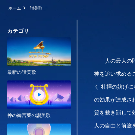
ホーム
讃美歌
カテゴリ
人の最大の
最新の讃美歌
神を追い求める
く
礼拝の妨げに
の効果が達成さ
質を裁き罰して
神の御言葉の讃美歌
人の自由と前途