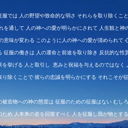
征服では
人の野望や致命的な弱さ
それらを取り除くこ
れを通して
人の神への愛が明らかにされて
人生観と神
の意味が変わる
このように人の神への愛が清められて
る
征服の働きは
人の運命と前途を取り除き
反抗的な性
果を挙げる
人と取引し 恵みと祝福を与えるのではなく
取り除くことで
彼らの忠誠を明らかにする
それこそが
の被造物への神の態度は
征服のための征服はない
むし
のため
人本来の姿を回復すべく
人を征服し我が物とす
の運命と前途を取り除き
反抗的な性質を裁き罰して効