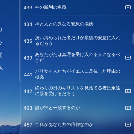
神の勝利の象徴
433
と
神と人との異なる安息の場所
434
の
洗い清められた者だけが最後の安息に入れ
435
心
るだろう
あなたがたは真理を受け入れる人になるべ
質
439
きだ
人
パリサイ人たちがイエスに反抗した理由の
441
根拠
征
終わりの日のキリストを見捨てる者は永遠
442
に罰を受けるだろう
ろ
誰が神と一致するのか
453
る
これがあなた方の信仰なのか
457
果