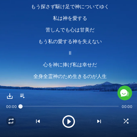
もう探さず駆け足で神についてゆく
私は神を愛する
苦しんでも心は甘美だ
もう私の愛する神を失えない
Ⅱ
心を神に捧げ私は幸せだ
全身全霊神のため生きるのが人生
神を愛し仕えるのは最高の名誉
望むものは他に何もなく
00:00
00:00
それだけで充分だ
神の心・思い・心配を思いやる
神が喜び満足することを願う