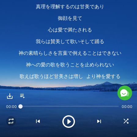
真理を理解するのは甘美であり
御顔を見て
心は愛で満たされる
我らは賛美して歌いそして踊る
神の素晴らしさを言葉で例えることはできない
神への愛の歌を歌うことを止められない
歌えば歌うほど甘美さは増し より神を愛する
我らは神の義の裁きを歌う
00:00
00:00
神の言葉はサタンのような本性と堕落を露わにし
サタンの性質を清め 救い
我らを新たな人にする