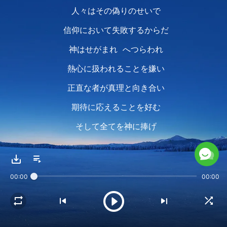
人々はその偽りのせいで
信仰において失敗するからだ
神はせがまれ へつらわれ
熱心に扱われることを嫌い
正直な者が真理と向き合い
期待に応えることを好む
そして全てを神に捧げ
神の心への注意と配慮を示すことを好む
ただこれだけが神の心を慰めるだろう
00:00
00:00
神は積極的な向上心を傷つけたり
本分を尽くす者のやる気を削ぐことを望まない