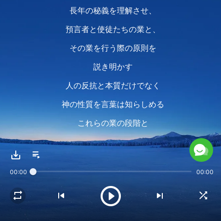
長年の秘義を理解させ、
預言者と使徒たちの業と、
その業を行う際の原則を
説き明かす
人の反抗と本質だけでなく
神の性質を言葉は知らしめる
これらの業の段階と
全ての言葉を通して人は知る
霊の業と神の受肉の業、
00:00
00:00
更に神の性質の全様を
六千年の業も、言葉を
通してあなたは認識できる