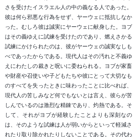
さを受けたイスラエル人の中の義なる人であった。
彼は何ら邪悪な行為をせず、ヤーウェに抵抗しなか
った。むしろ彼は誠実にヤーウェに献身した。ヨブ
はその義ゆえに試練を受けたのであり、燃えさかる
試練にかけられたのは、彼がヤーウェの誠実なしも
べであったからである。現代人はその汚れと不義ゆ
えにわたしの裁きと呪いに委ねられる。ヨブが家畜
や財産や召使いや子どもたちや彼にとって大切なも
のすべてを失ったときに味わったことに比べれば、
現代人の苦しみなど何でもないとは言え、彼らが苦
しんでいるのは激烈な精錬であり、灼熱である。そ
して、それがヨブが経験したことよりも深刻なの
は、そのような試練は人が弱いからといって軽減さ
れたり取り除かれたりしないことである。その代わ