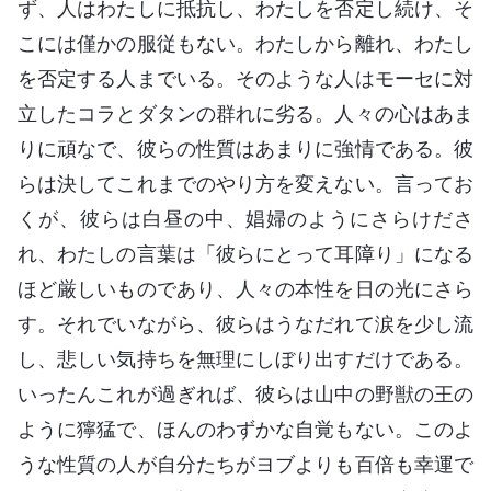
ず、人はわたしに抵抗し、わたしを否定し続け、そ
こには僅かの服従もない。わたしから離れ、わたし
を否定する人までいる。そのような人はモーセに対
立したコラとダタンの群れに劣る。人々の心はあま
りに頑なで、彼らの性質はあまりに強情である。彼
らは決してこれまでのやり方を変えない。言ってお
くが、彼らは白昼の中、娼婦のようにさらけださ
れ、わたしの言葉は「彼らにとって耳障り」になる
ほど厳しいものであり、人々の本性を日の光にさら
す。それでいながら、彼らはうなだれて涙を少し流
し、悲しい気持ちを無理にしぼり出すだけである。
いったんこれが過ぎれば、彼らは山中の野獣の王の
ように獰猛で、ほんのわずかな自覚もない。このよ
うな性質の人が自分たちがヨブよりも百倍も幸運で