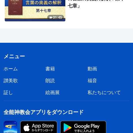
七章」
31:45
メニュー
ホーム
書籍
動画
讃美歌
朗読
福音
証し
絵画展
私たちについて
全能神教会アプリをダウンロード