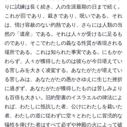
りに試練は長く続き、人の生涯最期の日まで続く。
これが罰であり、裁きであり、呪いである。それ
は、情け容赦のない灼熱であり、さらには人類の当
然の「遺産」である。それは人々が受けるに足るも
のであり、そこでわたしの義なる性質が表現される
場所である。これは知られた事実である。にもかか
わらず、人々が獲得したものは彼らが今日堪えてい
る苦しみを大きく凌駕する。あなたがたが堪えてい
る苦しみは、あなたがたの愚かさゆえに生じた挫折
に過ぎず、あなたがたが獲得したものは苦しみより
も百倍も大きい。旧約聖書のイスラエルの律法によ
れば、わたしに抵抗した者、公けにわたしを裁いた
者、わたしの道に従わずに堂々とわたしに冒涜的な
犠牲を捧げた者はすべて必ずや神殿の火によって破