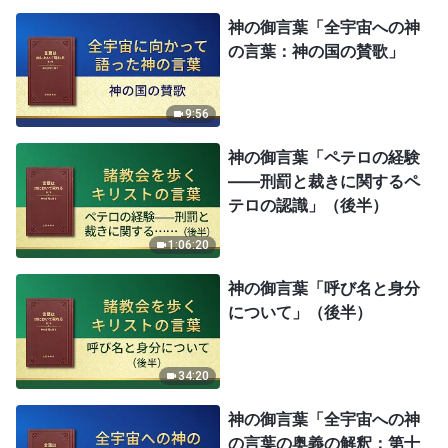
神の御言葉「全宇宙への神
の言葉：神の国の賛歌」
9:56
神の御言葉「ペテロの経験
——刑罰と裁きに関するペ
テロの認識」（後半）
1:06:20
神の御言葉「呼び名と身分
について」（後半）
34:20
神の御言葉「全宇宙への神
の言葉の奥義の解釈：第十