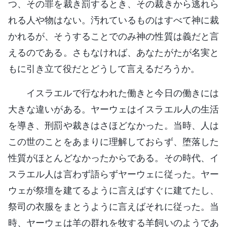
つ、その罪を裁き罰するとき、その裁きから逃れら
れる人や物はない。汚れているものはすべて神に裁
かれるが、そうすることでのみ神の性質は義だと言
えるのである。さもなければ、あなたがたが名実と
もに引き立て役だとどうして言えるだろうか。
イスラエルで行なわれた働きと今日の働きには
大きな違いがある。ヤーウェはイスラエル人の生活
を導き、刑罰や裁きはさほどなかった。当時、人は
この世のことをあまりに理解しておらず、堕落した
性質がほとんどなかったからである。その時代、イ
スラエル人は言わず語らずヤーウェに従った。ヤー
ウェが祭壇を建てるように言えばすぐに建てたし、
祭司の衣服をまとうように言えばそれに従った。当
時、ヤーウェは羊の群れを牧する羊飼いのようであ