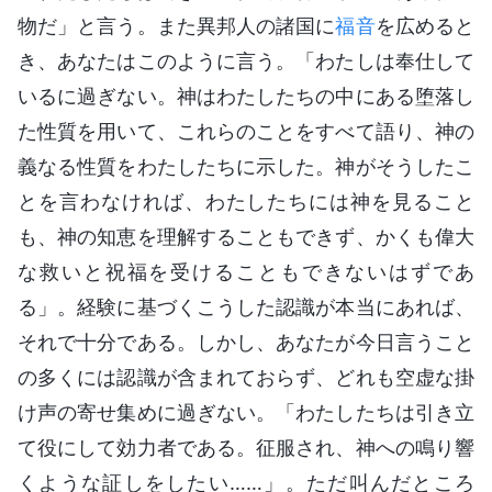
物だ」と言う。また異邦人の諸国に
福音
を広めると
き、あなたはこのように言う。「わたしは奉仕して
いるに過ぎない。神はわたしたちの中にある堕落し
た性質を用いて、これらのことをすべて語り、神の
義なる性質をわたしたちに示した。神がそうしたこ
とを言わなければ、わたしたちには神を見ること
も、神の知恵を理解することもできず、かくも偉大
な救いと祝福を受けることもできないはずであ
る」。経験に基づくこうした認識が本当にあれば、
それで十分である。しかし、あなたが今日言うこと
の多くには認識が含まれておらず、どれも空虚な掛
け声の寄せ集めに過ぎない。「わたしたちは引き立
て役にして効力者である。征服され、神への鳴り響
くような証しをしたい……」。ただ叫んだところ