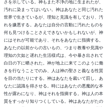
さを示している。神もまた不浄の地に生まれたが、
汚れに染まってはいない。神はあなたと同じ汚れた
世界で生きているが、理知と見識を有しており、汚
れを嫌悪する。あなたは自分の言動に汚れたものを
何も見つけることさえできないかもしれないが、神
にはそれが可能であり、それをあなたに指摘する。
あなたの以前からの古いもの、つまり教養や見識や
理知の欠如と遅れた生活様式は、今や暴き出されて
白日の下に晒された。神が地上に来てこのように働
きを行なうことでのみ、人は神の聖さと義なる性質
を目の当たりにする。神はあなたを裁いて罰し、あ
なたに認識を得させる。時にはあなたの悪魔的な本
性が露わになり、神はそれを指摘する。神は人の本
質をすっかり知りつくしている。神はあなたがたの