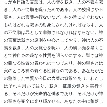
しが今日語る言葉は、人の罪を裁き、人の不義を裁
き、人の不従順を呪うためである。人の狡猾さや不
実さ、人の言葉や行ないなど、神の旨にそぐわない
ものはどれも裁きの対象にされなければならず、人
の不従順は罪として非難されなければならない。神
の言葉は裁きの原則を中心としており、神は人の不
義を裁き、人の反抗心を呪い、人の醜い顔を暴くこ
とで神自身の義なる性質を明らかにする。聖さは神
の義なる性質の表われの一つであり、神の聖さとは
実のところ神の義なる性質なのである。あなたがた
の堕落した性質が今日の言葉の背景であり、わたし
はそれを用いて語り、裁き、征服の働きを実行す
る。それだけが実際的な働きであり、それだけが神
の聖さを完全に光り輝かせる。あなたの中に堕落し