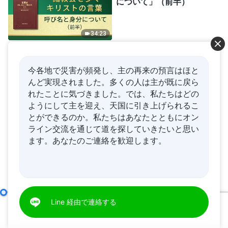
について」（前半）
34:23
神の御言葉「全宇宙への神
の言葉の奥義の解釈：第二
今各地で災害が頻発し、主の再来の預言はほと
十六章」
んど実現されました。多くの人は主が既に戻ら
れたことに気づきました。では、私たちはどの
25:47
ようにして主を迎え、天国に引き上げられるこ
とができるのか。私たちはあなたとともにオン
神の御言葉「成功するかど
ライン交流を通じて道を探していきたいと思い
うかはその人の歩む道にか
ます。あなたのご連絡を歓迎します。
かっている」（前半）
23:46
神の御言葉「神の働き、神
の性質、そして神自身 1」
Line 経由で連絡する
征服の働きの第二段階の効果はいかにして成し遂げられるのか
（その4）
00:00
43:08