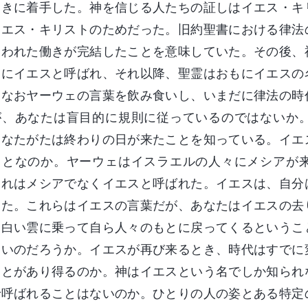
働きに着手した。神を信じる人たちの証しはイエス・キ
イエス・キリストのためだった。旧約聖書における律法
なわれた働きが完結したことを意味していた。その後、
りにイエスと呼ばれ、それ以降、聖霊はおもにイエスの
もなおヤーウェの言葉を飲み食いし、いまだに律法の時
が、あなたは盲目的に規則に従っているのではないか
あなたがたは終わりの日が来たことを知っている。イエ
ことなのか。ヤーウェはイスラエルの人々にメシアが
それはメシアでなくイエスと呼ばれた。イエスは、自分
った。これらはイエスの言葉だが、あなたはイエスの去
、白い雲に乗って自ら人々のもとに戻ってくるというこ
ないのだろうか。イエスが再び来るとき、時代はすでに
ことがあり得るのか。神はイエスという名でしか知られ
で呼ばれることはないのか。ひとりの人の姿とある特定