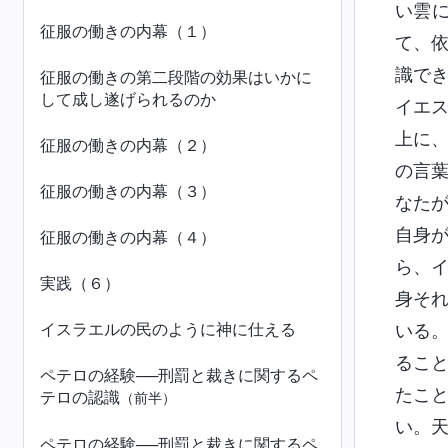
い雲
征服の働きの内幕（１）
て、
識で
征服の働きの第二段階の効果はいかに
して成し遂げられるのか
イエ
上に
征服の働きの内幕（２）
の言
征服の働きの内幕（３）
なた
自身
征服の働きの内幕（４）
ら、
実践（６）
身そ
イスラエルの民のように神に仕える
いる
るこ
ペテロの経験──刑罰と裁きに関するペ
たこ
テロの認識
（前半）
い。
ペテロの経験──刑罰と裁きに関するペ