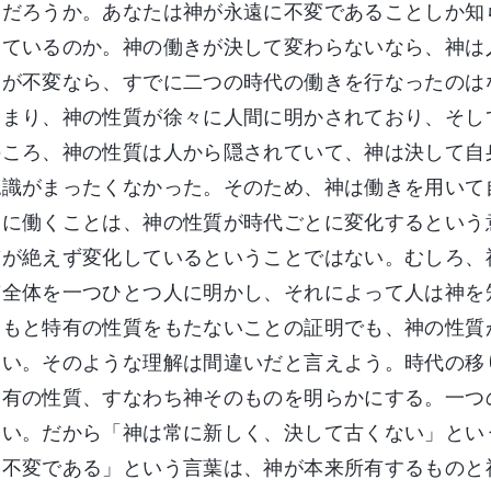
るだろうか。あなたは神が永遠に不変であることしか知
っているのか。神の働きが決して変わらないなら、神は
神が不変なら、すでに二つの時代の働きを行なったのは
つまり、神の性質が徐々に人間に明かされており、そし
のころ、神の性質は人から隠されていて、神は決して自
認識がまったくなかった。そのため、神は働きを用いて
うに働くことは、神の性質が時代ごとに変化するという
質が絶えず変化しているということではない。むしろ、
質全体を一つひとつ人に明かし、それによって人は神を
ともと特有の性質をもたないことの証明でも、神の性質
ない。そのような理解は間違いだと言えよう。時代の移
固有の性質、すなわち神そのものを明らかにする。一つ
ない。だから「神は常に新しく、決して古くない」とい
は不変である」という言葉は、神が本来所有するものと