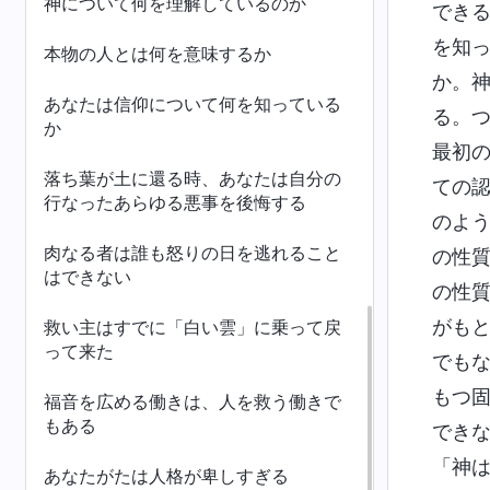
神について何を理解しているのか
でき
を知
本物の人とは何を意味するか
か。
あなたは信仰について何を知っている
る。
か
最初
落ち葉が土に還る時、あなたは自分の
ての
行なったあらゆる悪事を後悔する
のよ
肉なる者は誰も怒りの日を逃れること
の性
はできない
の性
がも
救い主はすでに「白い雲」に乗って戻
って来た
でも
もつ
福音を広める働きは、人を救う働きで
もある
でき
「神
あなたがたは人格が卑しすぎる