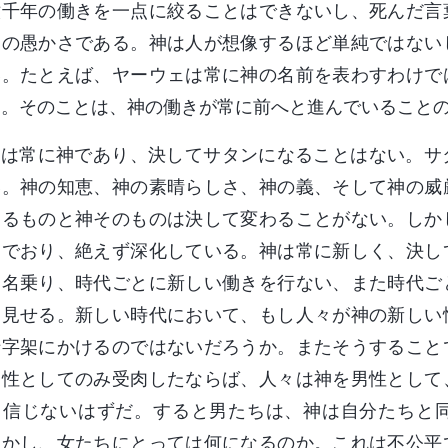
六千年の働きを一点に絞ることはできないし、死んだ言
間の愚かさである。神は人が想像するほど単純ではない
い。たとえば、ヤーウェは常に神の名前を表わすわけで
る。そのことは、神の働きが常に前へと進んでいること
神は常に神であり、決してサタンになることはない。サ
い。神の知恵、神の素晴らしさ、神の義、そして神の威
するものと神そのものは決して変わることがない。しか
んでおり、絶えず深化している。神は常に新しく、決し
を名乗り、時代ごとに新しい働きを行ない、また時代ご
を見せる。新しい時代において、もし人々が神の新しい
十字架にかけるのではないだろうか。またそうすること
男性としてのみ受肉したならば、人々は神を男性として
て信じないはずだ。すると男たちは、神は自分たちと
しかし、女たちにとっては何になるのか。これは不公平