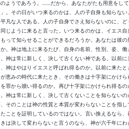
時のようであろう。……だから、あなたがたも用意をし
る」。その日がいつ来るのかは、人の子自身も知らない
で平凡な人である。人の子自身でさえ知らないのに、ど
と同じように来ると言った。いつ来るのかは、イエス自
前もって知らせることができるだろうか。あなたは彼の
のか。神は地上に来るたび、自身の名前、性別、姿、働
い。神は常に新しく、決して古くない神である。以前に
回、神はやはりイエスと呼ばれ得るのか。以前に来たと
神が恵みの時代に来たとき、その働きは十字架にかけら
類を罪から贖い得るのか。再び十字架にかけられ得るの
か。神は常に新しく、決して古くないことを知らないの
が、そのことは神の性質と本質が変わらないことを指し
ったことを証明しているのではない。言い換えるなら、
働きは決して変わらないと言うのなら、神が六千年にわ