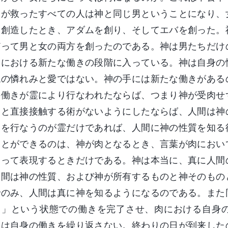
神が救ったすべての人は神と同じ男ということになり、
を創造したとき、アダムを創り、そしてエバを創った。
どって男と女の両方を創ったのである。神は男たちだけ
日における新たな働きの段階に入っている。神は自身の
代の憐れみと愛ではない。神の手には新たな働きがある
の働きが霊により行なわれたならば、つまり神が受肉せ
神と直接接触する術がないようにしたならば、人間は神
きを行なうのが霊だけであれば、人間に神の性質を知る
ことができるのは、神が肉となるとき、言葉が肉におい
よって表現するときだけである。神は本当に、真に人間
人間は神の性質、および神が所有するものと神そのもの
でのみ、人間は真に神を知るようになるのである。また
る」という状態での働きを完了させ、肉における自身
神は自身の働きを繰り返さない。終わりの日が到来した