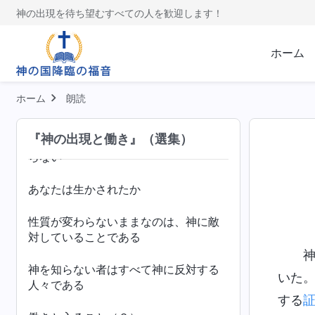
神の出現を待ち望むすべての人を歓迎します！
実践に集中する者だけが完全にされる
ことができる
ホーム
聖霊の働きとサタンの働き
ホーム
朗読
真理を実践しない人への警告
『神の出現と働き』（選集）
あなたは神への忠誠を保たなければな
らない
あなたは生かされたか
性質が変わらないままなのは、神に敵
対していることである
神を知らない者はすべて神に反対する
いた
人々である
する