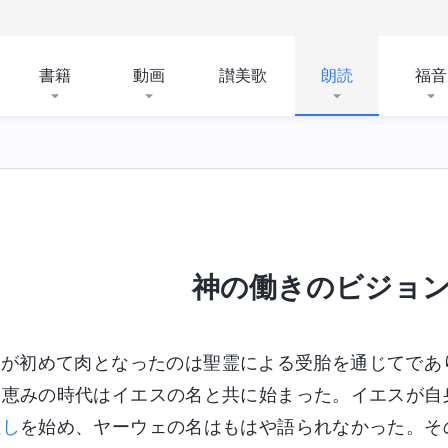
書籍
動画
讃美歌
朗読
福音
神の働きのビジョ
神が初めて肉となったのは聖霊による受胎を通じてであ
。恵みの時代はイエスの名と共に始まった。イエスが自
証し
を始め、ヤーウェの名はもはや語られなかった。そ