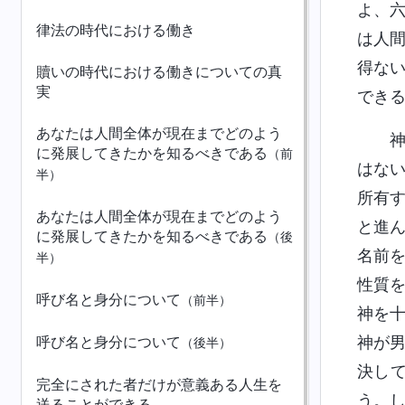
よ、
律法の時代における働き
は人
得な
贖いの時代における働きについての真
実
でき
あなたは人間全体が現在までどのよう
に発展してきたかを知るべきである
（前
はな
半）
所有
あなたは人間全体が現在までどのよう
と進
に発展してきたかを知るべきである
（後
名前
半）
性質
呼び名と身分について
（前半）
神を
呼び名と身分について
神が
（後半）
決し
完全にされた者だけが意義ある人生を
う。
送ることができる