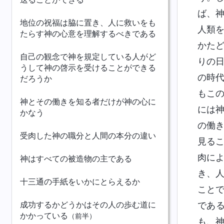
ば、
地位の祝福は脇に置き、人に救いをも
人類
たらす神の心意を理解するべきである
かた
自己の観念で神を規定している人がど
りの
うして神の啓示を受けることができる
の時
だろうか
もこ
神とその働きを知る者だけが神の心に
には
かなう
の働
受肉した神の職分と人間の本分の違い
見る
肉に
神はすべての被造物の主である
き、
十三通の手紙をいかにとらえるか
こと
成功するかどうかはその人の歩む道に
であ
かかっている
（前半）
も、