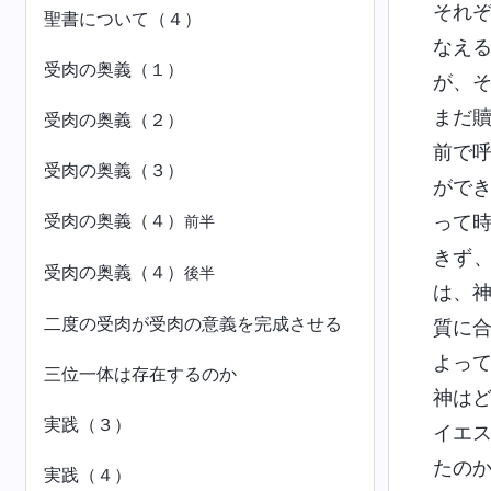
それ
聖書について（４）
なえ
受肉の奥義（１）
が、
まだ
受肉の奥義（２）
前で
受肉の奥義（３）
がで
受肉の奥義（４）
って
前半
きず
受肉の奥義（４）
後半
は、
二度の受肉が受肉の意義を完成させる
質に
よっ
三位一体は存在するのか
神は
実践（３）
イエ
たの
実践（４）