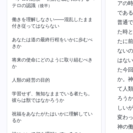
アの
テロの認識
（後半）
であ
働きを理解しなさい――混乱したまま
普通
付き従ってはならない
た時
あなたは道の最終行程をいかに歩むべ
たに
きか
ない
将来の使命にどのように取り組むべき
はな
か
た今
か。
人類の経営の目的
て人
学習せず、無知なままでいる者たち。
ろう
彼らは獣ではなかろうか
しい
祝福をあなたがたはいかに理解してい
変わ
るか
神の