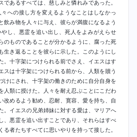
スであるすべては、慈しみと憐れみであった。
人々への接し方を変えるようなことはしなかっ
と飲み物を人々に与え、彼らが満腹になるよう
いやし、悪霊を追い出し、死人をよみがえらせ
らのものであることが分かるように、腐った死
も生き返ることを彼らに示した。このようにし
た。十字架につけられる前でさえ、イエスはす
エスは十字架につけられる前から、人類を贖う
づけにされ、十字架の働きのために自分自身を
を人類に授けた。人々を耐え忍ぶことにこだわ
い改めるよう勧め、忍耐、寛容、愛を持ち、自
た。イエスの兄弟姉妹に対する愛は、マリアへ
し、悪霊を追い出すことであり、それらはすべ
くる者たちすべてに思いやりを持って接した。