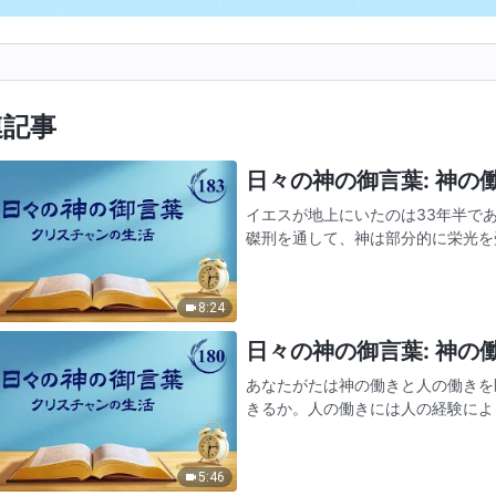
連記事
日々の神の御言葉: 神の働き
イエスが地上にいたのは33年半で
磔刑を通して、神は部分的に栄光を
とはなく、途方もない苦しみに耐え
らゆる辱めと悪口雑言に…
8:24
日々の神の御言葉: 神の働き
あなたがたは神の働きと人の働きを
きるか。人の働きには人の経験によ
ものである。神自身の働きも神の存
のとは異なる。人の存在そのも…
5:46