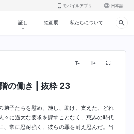
モバイルアプリ
日本語
証し
絵画展
私たちについて
神の性質、および神が所有するものと神そのもの
聖
の働き | 抜粋 23
の弟子たちを慰め、施し、助け、支えた。どれ
人々に過大な要求を課すことなく、恵みの時代
に、常に忍耐強く、彼らの罪を耐え忍んだ。当