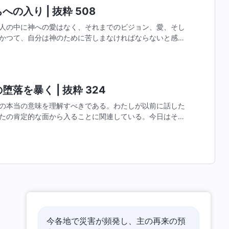
の入り | 抜粋 508
人の中に神への愛はなく、それまでのビジョン、愛、そし
かつて、自分は神のために苦しまなければならないと感じ
と考え、不平不満に事欠かない。これがサタンの働きであ
落を暴く | 抜粋 324
の本当の意味を理解すべきである。わたしが以前に話した
たの肯定的な面から入ることに関連している。今日はそう
なたがたの信仰の本質について分析したい。もちろん、こ
今各地で災害が頻発し、主の再来の預