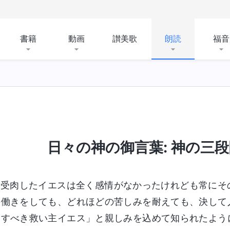
書籍
動画
讃美歌
朗読
福音
の日における裁き
受肉
神の働きを認識する
日々の神の御言葉: 神の三段階
受肉したイエスは全く感情がなかったけれども常にそ
の働きをしても、どれほどの苦しみを耐えても、決して
愛すべき救い主イエス」と親しみを込めて知られたよう