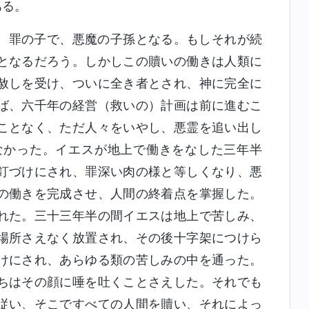
ある。
、罪の子で、悪魔の子孫となる。もしそれが続
となるだろう。しかしこの贖いの働きは人類に
赦しを受け、ついに全き者とされ、神に完全に
ば、六千年の経営（救いの）計画は前に進むこ
ことなく、ただ人々をいやし、悪霊を追い出し
なかった。イエスが地上で働きをなした三年半
釘づけにされ、罪深い肉の様と等しくなり、悪
の働きを完成させ、人間の終着点を掌握した。
れた。三十三年半の間イエスは地上で苦しみ、
場所さえなく放置され、その後十字架につけら
けにされ、あらゆる類の苦しみの中を通った。
ちはその顔に唾を吐くことさえした。それでも
従い、そこですべての人間を贖い、それによっ