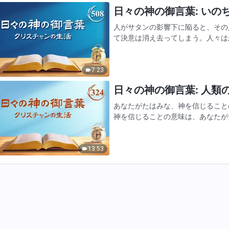
日々の神の御言葉: いのちへ
人がサタンの影響下に陥ると、その
て決意は消え去ってしまう。人々は
ていたのに、今はそうすることを恥
り、人がサタンの支配下に陥っ…
7:23
日々の神の御言葉: 人類の堕
あなたがたはみな、神を信じること
神を信じることの意味は、あなたが
ではない。わたしは、神に対するあ
れはあなたがたを否定的な面か…
13:53