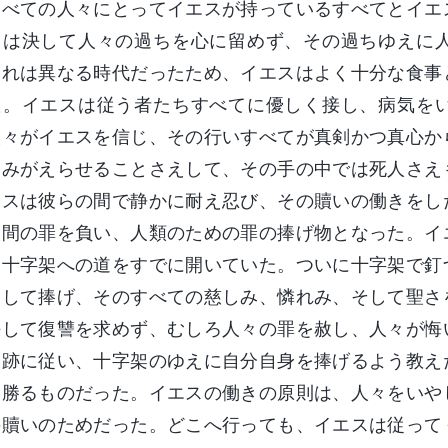
すべての人々にとってイエスが持っているすべてとイエ
スは決して人々の過ちを心に留めず、その過ちゆえに
それは異なる時代だったため、イエスはよく十分な食事
た。イエスは従う者たちすべてに優しく接し、病気を
人々がイエスを信じ、その行いすべてが真剣かつ真心か
よみがえらせることさえして、その手の中では死人さえ
エスは彼らの間で静かに耐え忍び、その贖いの働きをし
人間の罪を負い、人類のための罪の捧げ物となった。イ
に十字架への道をすでに開いていた。ついに十字架で釘
として捧げ、そのすべての慈しみ、憐れみ、そして聖さ
決して復讐を求めず、むしろ人々の罪を赦し、人々が悔
足跡に従い、十字架のゆえに自分自身を捧げるよう教え
に勝るものだった。イエスの働きの原則は、人々をいや
の贖いのためだった。どこへ行っても、イエスは従って