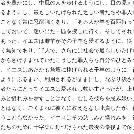
い者を豊かにし、中風の人を歩けるようにし、目の見え
えるようにし、最もしいたげられた乏しい者たちや罪人
ることなく常に忍耐強くあり、「ある人が羊を百匹持っ
残しておいて、迷い出た一匹を捜しに行く。そしてそれ
らあった。イエスは雌羊がその子羊を愛するように、従
しく無知であり、罪人で、さらには社会で最もしいたげ
々からさげすまれていたこうした罪人らを自分のひとみ
に、イエスはあたかも祭壇に捧げられる子羊のように、
のようにふるまい、利用されるがままにし、なぶり殺さ
る者たちにとってイエスは愛されし救い主だったが、上
しみと憐れみを示すことはなく、むしろ彼らを忌み嫌い
ことはなく、ごくまれに彼らに教えをなし叱責したが、
行うこともなかった。イエスはその慈しみと憐れみを、
人たちのために十字架に釘づけられた最後の最後まで耐