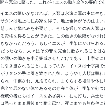
人間を完全に贖った。これがイエスの働き全体の要約で
イエスの贖いがなければ、人類は永遠に罪の中に生き
、サタンは地上に住み家を得て、地上全体がその住まい
る慈しみと憐れみを必要とし、それを通してのみ人類は
れる資格を得ることができた。この働きの段階がなけれ
できなかっただろう。もしイエスが十字架にかけられる
けだったなら、人々はその罪を完全に赦されることは
その贖いの働きを半分完成させただけであり、十字架に
者に引き渡されることによってのみ、イエスは十字架で
スがサタンの手に引き渡された後、ようやく人類は贖わ
けられ、中傷され、見捨てられ、まくらする場所や休む
。完全で罪のない体であるその存在全体が十字架で釘づ
と権威の者たちはイエスをあざ笑い、むち打ち、兵士た
スは黙ったまま最後まで耐え忍び、死にまでも無条件に