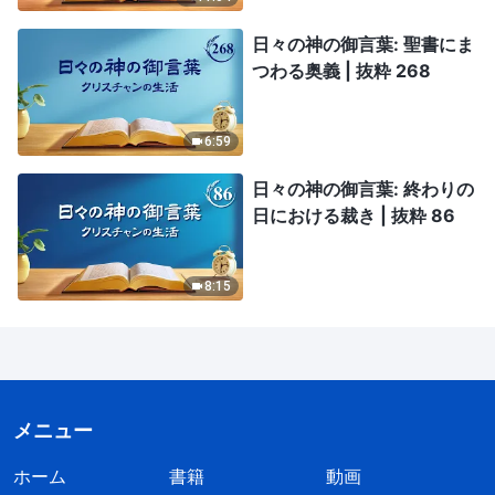
日々の神の御言葉: 聖書にま
つわる奥義 | 抜粋 268
6:59
日々の神の御言葉: 終わりの
日における裁き | 抜粋 86
8:15
メニュー
ホーム
書籍
動画