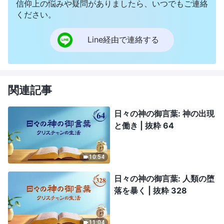
信仰上の悩みや疑問がありましたら、いつでもご連絡
ください。
Line経由で連絡する
関連記事
日々の神の御言葉: 神の出現
と働き | 抜粋 64
10:54
日々の神の御言葉: 人類の堕
落を暴く | 抜粋 328
11:04