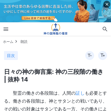
ホーム
朗読
目次
日々の神の御言葉: 神の三段階の働き
| 抜粋 14
聖霊の働きの各段階は、人間の
証し
も必要とす
る。働きの各段階は、神とサタンとの戦いであり、
その戦いの対象はサタンである一方、その働きによ