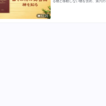
る物と移動しない物を含め、第六の
って良いものであり、また神から見
満たしていた。創造主は、自…
12:20