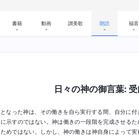
書籍
動画
讃美歌
朗読
福音
、および神が所有するものと神そのもの
聖書にまつ
日々の神の御言葉: 受肉 
肉となった神は、その働きを自ら実行する間、自分に付
物に示すのではない。神は働きの一段階を完成させるた
るためではない。しかし、神の働きは神自身によって実