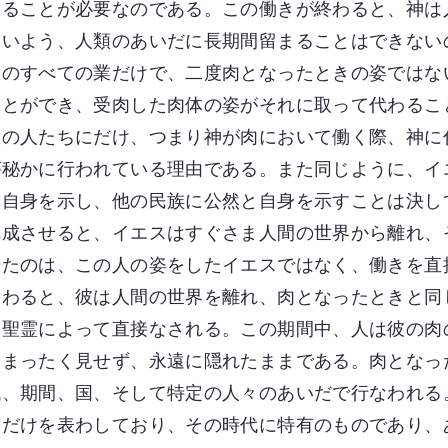
することが必要なのである。この働きが終わると、神は
ないよう、人類のあいだに長期間留まることはできない
神のすべての業だけで、二度肉となったときの姿ではな
ことができ、受肉した肉体の姿がそれに取って代わるこ
数の人たちにだけ、つまり神が肉において働く際、神に
が秘かに行われている理由である。また同じように、イ
分自身を示し、他の民族に公然と自身を示すことは決し
完成させると、イエスはすぐさま人間の世界から離れ、
せたのは、この人の姿をしたイエスではなく、働きを直
終わると、彼は人間の世界を離れ、肉となったときと同
て聖霊によって直接なされる。この期間中、人は彼の肉
にまったく見せず、永遠に隠れたままである。肉となっ
代、期間、国、そして特定の人々のあいだで行なわれる
きだけを表わしており、その時代に特有のものであり、