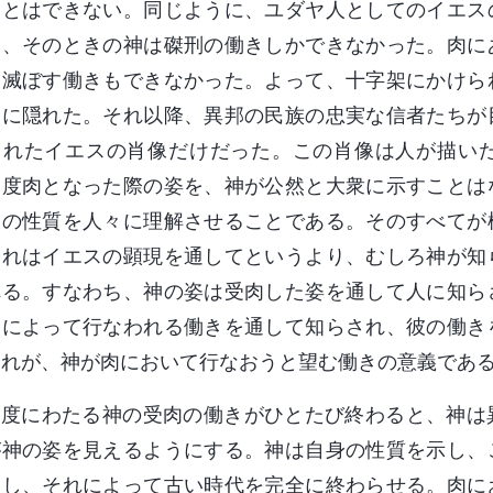
ことはできない。同じように、ユダヤ人としてのイエス
り、そのときの神は磔刑の働きしかできなかった。肉に
を滅ぼす働きもできなかった。よって、十字架にかけら
遠に隠れた。それ以降、異邦の民族の忠実な信者たちが
られたイエスの肖像だけだった。この肖像は人が描い
二度肉となった際の姿を、神が公然と大衆に示すことは
神の性質を人々に理解させることである。そのすべてが
それはイエスの顕現を通してというより、むしろ神が知
れる。すなわち、神の姿は受肉した姿を通して人に知ら
神によって行なわれる働きを通して知らされ、彼の働き
これが、神が肉において行なおうと望む働きの意義であ
二度にわたる神の受肉の働きがひとたび終わると、神は
が神の姿を見えるようにする。神は自身の性質を示し、
にし、それによって古い時代を完全に終わらせる。肉に