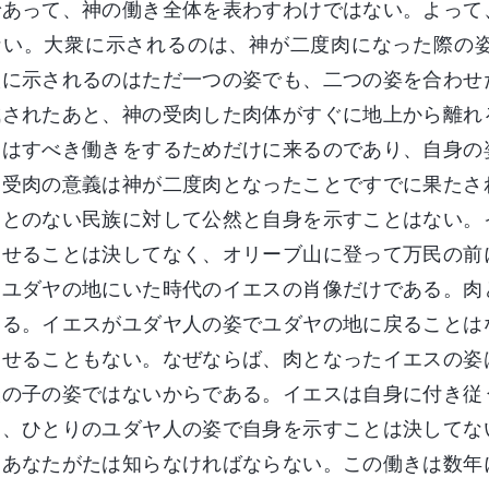
であって、神の働き全体を表わすわけではない。よって
ない。大衆に示されるのは、神が二度肉になった際の
人に示されるのはただ一つの姿でも、二つの姿を合わせ
成されたあと、神の受肉した肉体がすぐに地上から離れ
神はすべき働きをするためだけに来るのであり、自身の
。受肉の意義は神が二度肉となったことですでに果たさ
ことのない民族に対して公然と自身を示すことはない。
見せることは決してなく、オリーブ山に登って万民の前
、ユダヤの地にいた時代のイエスの肖像だけである。肉
ある。イエスがユダヤ人の姿でユダヤの地に戻ることは
見せることもない。なぜならば、肉となったイエスの姿
人の子の姿ではないからである。イエスは自身に付き従
し、ひとりのユダヤ人の姿で自身を示すことは決してな
、あなたがたは知らなければならない。この働きは数年