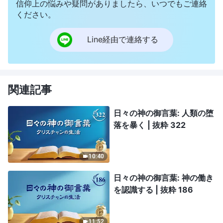
信仰上の悩みや疑問がありましたら、いつでもご連絡
ください。
Line経由で連絡する
関連記事
日々の神の御言葉: 人類の堕
落を暴く | 抜粋 322
10:40
日々の神の御言葉: 神の働き
を認識する | 抜粋 186
11:52