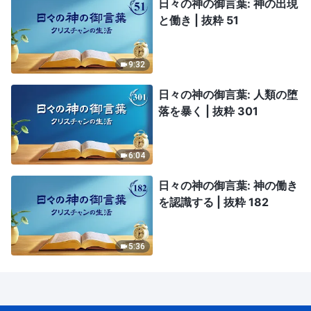
日々の神の御言葉: 神の出現
と働き | 抜粋 51
9:32
日々の神の御言葉: 人類の堕
落を暴く | 抜粋 301
6:04
日々の神の御言葉: 神の働き
を認識する | 抜粋 182
5:36