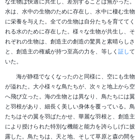
な生物は快適に共生し、差別することは無かった。
水は、水中の生物のために存在し、水中に棲む生物
に栄養を与えた。全ての生物は自分たちを育ててく
れる水のために存在した。様々な生物が共生し、そ
れぞれの生物は、創造主の創造の驚異と素晴らしさ
と、創造主の権威が持つ至高の力を、等しく
証し
て
いた。
海が静穏でなくなったのと同様に、空にも生物
が溢れた。大小様々な鳥たちが、次々と地上から空
へ飛び立った。海の生物とは異なり、鳥たちには翼
と羽根があり、細長く美しい身体を覆っている。鳥
たちはその翼を羽ばたかせ、華麗な羽根と、創造主
により授けられた特別な機能と能力を誇らしげに披
露した。鳥たちは、天と地、そして草原と森の間を