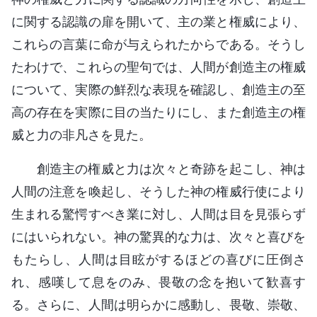
に関する認識の扉を開いて、主の業と権威により、
これらの言葉に命が与えられたからである。そうし
たわけで、これらの聖句では、人間が創造主の権威
について、実際の鮮烈な表現を確認し、創造主の至
高の存在を実際に目の当たりにし、また創造主の権
威と力の非凡さを見た。
創造主の権威と力は次々と奇跡を起こし、神は
人間の注意を喚起し、そうした神の権威行使により
生まれる驚愕すべき業に対し、人間は目を見張らず
にはいられない。神の驚異的な力は、次々と喜びを
もたらし、人間は目眩がするほどの喜びに圧倒さ
れ、感嘆して息をのみ、畏敬の念を抱いて歓喜す
る。さらに、人間は明らかに感動し、畏敬、崇敬、