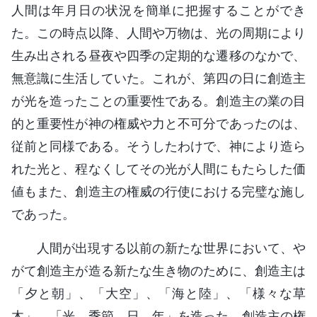
人間は年月日の状況を簡単に把握することができ
た。この時点以降、人間や万物は、光の周期により
生み出される昼夜や四季の定期的な遷移のなかで、
無意識に生活していた。これが、第四の日に創造主
が光を造ったことの重要性である。創造主の業の目
的と重要性が神の権威や力と不可分であったのは、
従前と同様である。そうしたわけで、神により造ら
れた光と、程なくしてその光が人間にもたらした価
値もまた、創造主の権威の行使における完璧な施し
であった。
人間が出現する以前の新たな世界において、や
がて創造主が造る新たな生き物のために、創造主は
「夕と朝」、「大空」、「海と陸」、「様々な草
木」、「光、季節、日、年」を造った。創造主の権