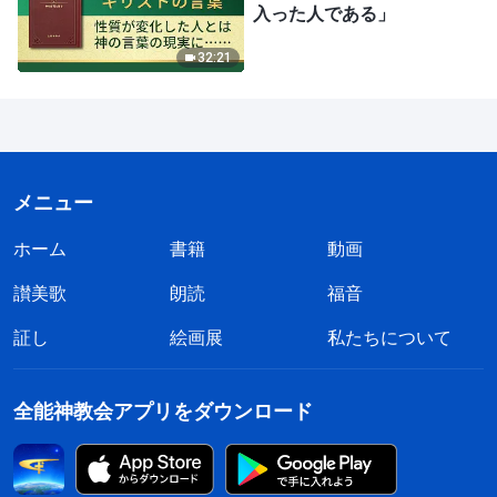
入った人である」
32:21
メニュー
ホーム
書籍
動画
讃美歌
朗読
福音
証し
絵画展
私たちについて
全能神教会アプリをダウンロード