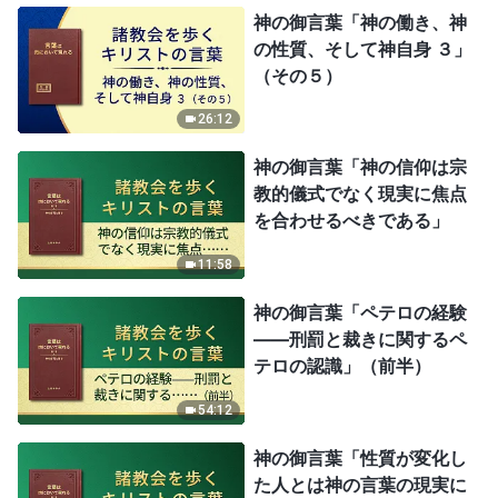
神の御言葉「神の働き、神
の性質、そして神自身 ３」
（その５）
26:12
神の御言葉「神の信仰は宗
教的儀式でなく現実に焦点
を合わせるべきである」
11:58
神の御言葉「ペテロの経験
——刑罰と裁きに関するペ
テロの認識」（前半）
54:12
神の御言葉「性質が変化し
た人とは神の言葉の現実に