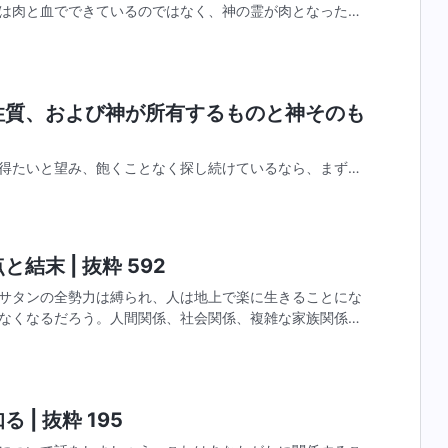
は肉と血でできているのではなく、神の霊が肉となったも
人間性と完全なる神性の両方を持っている。キリストの神
の性質、および神が所有するものと神そのも
得たいと望み、飽くことなく探し続けているなら、まずこ
どこにいるのか？おそらくあなたは、神は天にいると答え
住みはしないだろう。あなたは、神は明らかに万物の中に
結末 | 抜粋 592
サタンの全勢力は縛られ、人は地上で楽に生きることにな
なくなるだろう。人間関係、社会関係、複雑な家族関係な
。ここでの人の一生はとてもみじめである。人が一旦征服
 | 抜粋 195