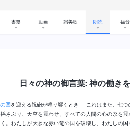
書籍
動画
讃美歌
朗読
福音
神が所有するものと神そのもの
聖書にまつわる奥義
日々の神の御言葉: 神の働きを認
神の国
を迎える祝砲が鳴り響くとき──これはまた、七つ
く揺さぶり、天空を震わせ、すべての人間の心の糸を震
響く。わたしが大きな赤い竜の国を破壊し、わたしの国