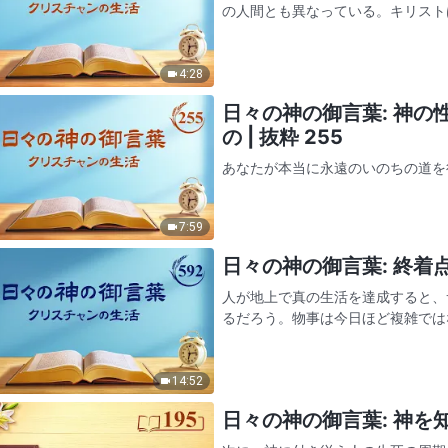
の人間とも異なっている。キリスト
のだからである。キリストは普通の
性はどのような人も持っ…
4:28
日々の神の御言葉: 神
の | 抜粋 255
あなたが本当に永遠のいのちの道を
の質問に答えてほしい。今日、神は
るだろう。もちろん、あなたの家に
7:59
いると言うかもしれない。…
日々の神の御言葉: 終着点と
人が地上で真の生活を達成すると、
るだろう。物事は今日ほど複雑では
ど…それらは厄介で、本当に苦しい
されると、彼の心と精神は変わ…
14:52
日々の神の御言葉: 神を知る