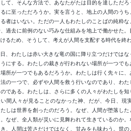
そして、そんな方法で、あなたがたは目的を達しただろ
知るに至っただろうか。実を言うと、地上の人間のうち
きる者はいない。ただの一人もわたしのことばの純粋な
で、過去に前例のない巧みな仕組みを地上で働かせた。
つけるため、そうして、考えが人間を支配する時代を終
今日、わたしは赤い大きな竜の国に降り立つだけではな
ようにする。わたしの裁きが行われない場所が一つでも
い場所が一つでもあるだろうか。わたしは行く先々に、
方法の一つで、必ずや人間を救う行いなのであり、わた
なのである。わたしは、さらに多くの人々がわたしを知
長い間人々が見ることのなかった神、だが、今日、現
わたしは世界を創ったのだろう。なぜ、人間が堕落した
う。なぜ、全人類が災いに見舞われて生きているのか。
とき、人間は苦さだけではなく、甘みをも味わう。世の