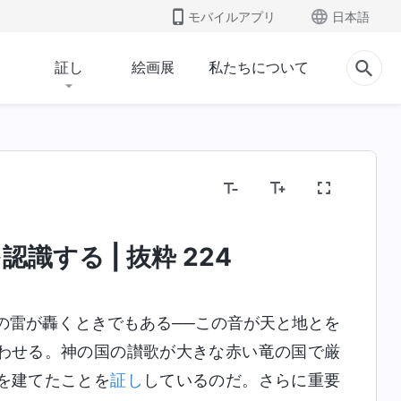
モバイルアプリ
日本語
証し
絵画展
私たちについて
宗教的観念を暴く
人類の堕落を暴く
いの
識する | 抜粋 224
の雷が轟くときでもある──この音が天と地とを
わせる。神の国の讃歌が大きな赤い竜の国で厳
を建てたことを
証し
しているのだ。さらに重要