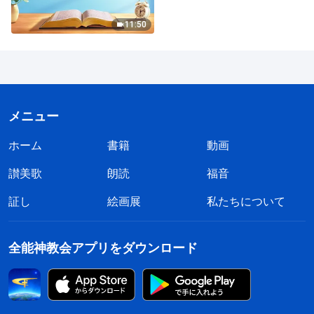
11:50
メニュー
ホーム
書籍
動画
讃美歌
朗読
福音
証し
絵画展
私たちについて
全能神教会アプリをダウンロード