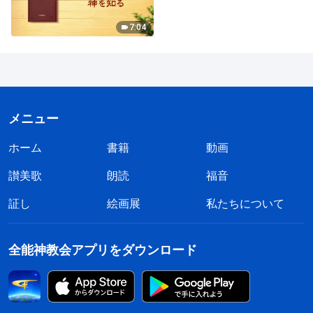
7:04
メニュー
ホーム
書籍
動画
讃美歌
朗読
福音
証し
絵画展
私たちについて
全能神教会アプリをダウンロード