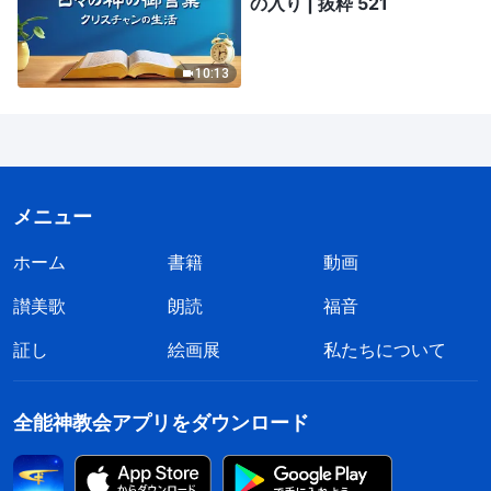
の入り | 抜粋 521
10:13
メニュー
ホーム
書籍
動画
讃美歌
朗読
福音
証し
絵画展
私たちについて
全能神教会アプリをダウンロード