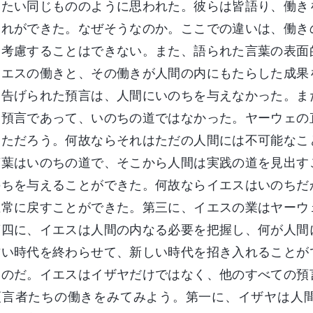
いたい同じもののように思われた。彼らは皆語り、働き
それができた。なぜそうなのか。ここでの違いは、働き
を考慮することはできない。また、語られた言葉の表面
イエスの働きと、その働きが人間の内にもたらした成果
て告げられた預言は、人間にいのちを与えなかった。ま
る預言であって、いのちの道ではなかった。ヤーウェの
っただろう。何故ならそれはただの人間には不可能なこ
言葉はいのちの道で、そこから人間は実践の道を見出す
のちを与えることができた。何故ならイエスはいのちだ
正常に戻すことができた。第三に、イエスの業はヤーウ
第四に、イエスは人間の内なる必要を把握し、何が人間
古い時代を終わらせて、新しい時代を招き入れることが
たのだ。イエスはイザヤだけではなく、他のすべての預
預言者たちの働きをみてみよう。第一に、イザヤは人