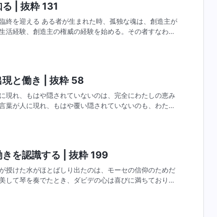
| 抜粋 131
臨終を迎える ある者が生まれた時、孤独な魂は、創造主が
生活経験、創造主の権威の経験を始める。その者すなわち
る統治に関する認識を得て、創造主の権威を知り、それを
と働き | 抜粋 58
に現れ、もはや隠されていないのは、完全にわたしの恵み
言葉が人に現れ、もはや覆い隠されていないのも、わたし
しのために尽くし、わたしに身を捧げるすべての者をわた
を認識する | 抜粋 199
が授けた水がほとばしり出たのは、モーセの信仰のためだ
美して琴を奏でたとき、ダビデの心は喜びに満ちており、
が山々を埋め尽くすほど多くの家畜や膨大な量の財産を失