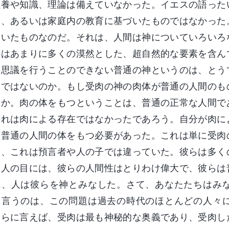
教養や知識、理論は備えていなかった。イエスの語った
験、あるいは家庭内の教育に基づいたものではなかった
ていたものなのだ。それは、人間は神についていろいろ
念はあまりに多くの漠然とした、超自然的な要素を含ん
不思議を行うことのできない普通の神というのは、とう
えではないのか。もし受肉の神の肉体が普通の人間のも
うか。肉の体をもつということは、普通の正常な人間で
それは肉による存在ではなかったであろう。自分が肉に
は普通の人間の体をもつ必要があった。これは単に受肉
ら、これは預言者や人の子では違っていた。彼らは多く
。人の目には、彼らの人間性はとりわけ偉大で、彼らは
に、人は彼らを神とみなした。さて、あなたたちはみ
と言うのは、この問題は過去の時代のほとんどの人々
さらに言えば、受肉は最も神秘的な奥義であり、受肉し