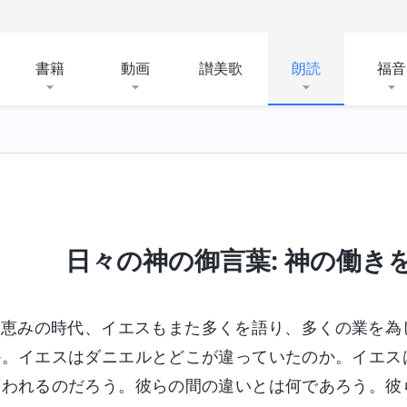
書籍
動画
讃美歌
朗読
福音
神が所有するものと神そのもの
聖書にまつわる奥義
日々の神の御言葉: 神の働きを認
恵みの時代、イエスもまた多くを語り、多くの業を為
か。イエスはダニエルとどこが違っていたのか。イエス
言われるのだろう。彼らの間の違いとは何であろう。彼