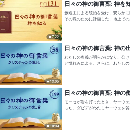
日々の神の御言葉: 神を知る 
創造主による統治を受け、安らかに
その魂のために計画した、地上での
その魂にとって、これが創造主によ
自分で経験する格好の機会で…
7:22
日々の神の御言葉: 神の出現
わたしの奥義が明らかになり、公け
と憐れみによる。さらに、わたしの
の恵みと憐れみによる。心からわた
しは愛する。わたしから生まれ…
13:05
日々の神の御言葉: 神の働き
モーセが岩を打ったとき、ヤーウェ
った。ダビデがわたしヤーウェを賛
それは彼の信仰のためだった。ヨブ
い、その体が腫物で覆われたの…
10:04