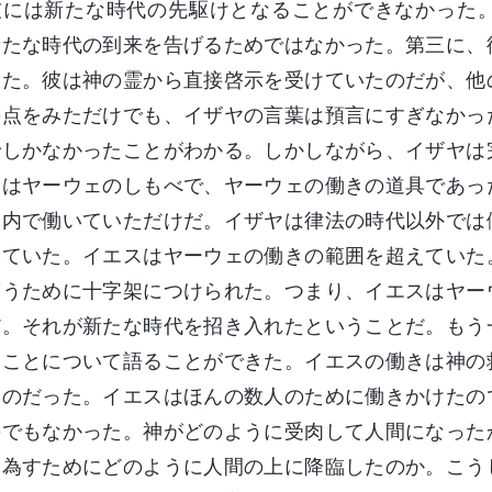
彼には新たな時代の先駆けとなることができなかった
新たな時代の到来を告げるためではなかった。第三に、
った。彼は神の霊から直接啓示を受けていたのだが、他
の点をみただけでも、イザヤの言葉は預言にすぎなかっ
でしかなかったことがわかる。しかしながら、イザヤは
彼はヤーウェのしもべで、ヤーウェの働きの道具であっ
囲内で働いていただけだ。イザヤは律法の時代以外では
っていた。イエスはヤーウェの働きの範囲を超えていた
贖うために十字架につけられた。つまり、イエスはヤー
だ。それが新たな時代を招き入れたということだ。もう
なことについて語ることができた。イエスの働きは神の
ものだった。イエスはほんの数人のために働きかけたの
のでもなかった。神がどのように受肉して人間になった
を為すためにどのように人間の上に降臨したのか。こう