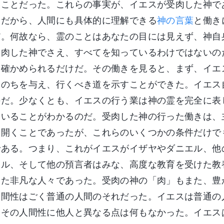
いことだった。これらの事実が、イエスが受肉した神で
。だから、人間にも具体的に理解できる
神の言葉
と働き
だ。何故なら、霊のことはあなたの目には見えず、神自
受肉した神でさえ、すべてを知っているわけではないの
て確かめられるだけだ。その働きを見ると、まず、イエ
いのちを与え、行くべき道を示すことができた。イエス
のだ。少なくとも、イエスの行う業は神の霊を完全に表
にいることがわかるのだ。受肉した神の行った働きは、
を開くことであったが、これらのいくつかの条件だけで
である。つまり、これがイエスがイザヤやダニエル、他
エル、そして他の預言者はみな、高度な教育を受けた教
った非凡な人々であった。受肉の神の「肉」もまた、豊
人間性はごく普通の人間のそれだった。イエスは普通の
、その人間性に他人と異なる点は何もなかった。イエス