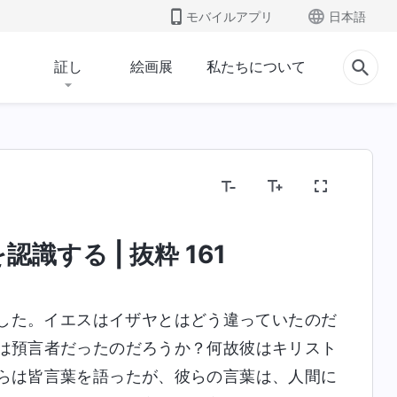
モバイルアプリ
日本語
証し
絵画展
私たちについて
宗教的観念を暴く
人類の堕落を暴く
いの
識する | 抜粋 161
した。イエスはイザヤとはどう違っていたのだ
は預言者だったのだろうか？何故彼はキリスト
らは皆言葉を語ったが、彼らの言葉は、人間に