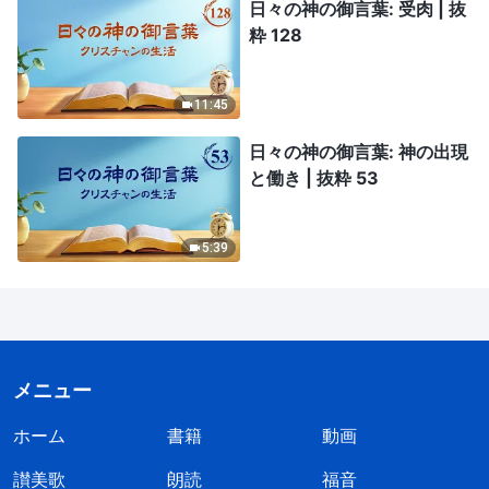
日々の神の御言葉: 受肉 | 抜
粋 128
11:45
日々の神の御言葉: 神の出現
と働き | 抜粋 53
5:39
メニュー
ホーム
書籍
動画
讃美歌
朗読
福音