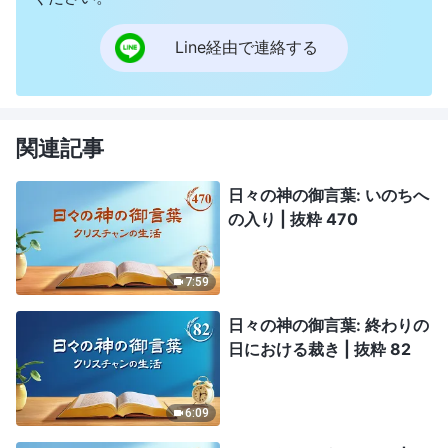
Line経由で連絡する
関連記事
日々の神の御言葉: いのちへ
の入り | 抜粋 470
7:59
日々の神の御言葉: 終わりの
日における裁き | 抜粋 82
6:09