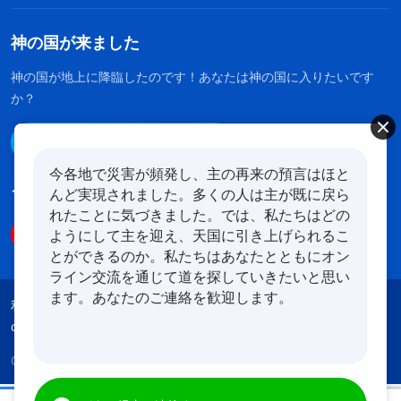
神の国が来ました
神の国が地上に降臨したのです！あなたは神の国に入りたいです
か？
Line経由で連絡する
今各地で災害が頻発し、主の再来の預言はほと
んど実現されました。多くの人は主が既に戻ら
フォローする
れたことに気づきました。では、私たちはどの
ようにして主を迎え、天国に引き上げられるこ
とができるのか。私たちはあなたとともにオン
ライン交流を通じて道を探していきたいと思い
ます。あなたのご連絡を歓迎します。
利用規約
プライバシーポリシー
クレジット
cookies
Copyright © 2026
全能神教会
All rights reserved.