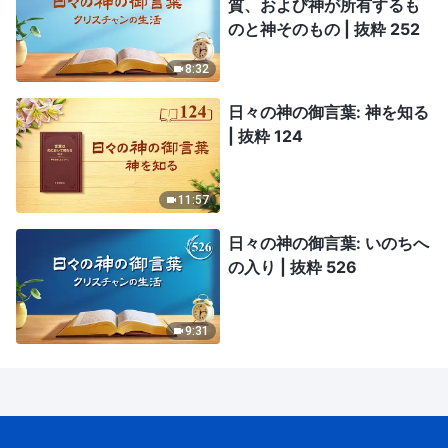
質、および神が所有するも
のと神そのもの | 抜粋 252
8:32
日々の神の御言葉: 神を知る
| 抜粋 124
11:57
日々の神の御言葉: いのちへ
の入り | 抜粋 526
9:31