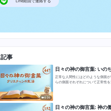
Line経由で連絡する
連記事
日々の神の御言葉: いのちへ
正常な人間性にはどのような側面が
らの側面それぞれについて正常性を
な人間の姿を備え、神を信仰する者
外交に関わる必要はなく、…
6:06
日々の神の御言葉: 神の働き