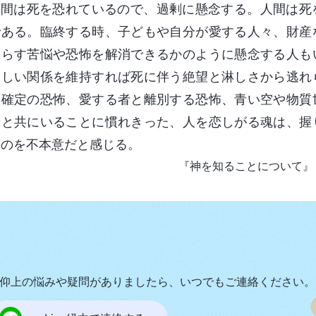
人間は死を恐れているので、過剰に懸念する。人間は死
である。臨終する時、子どもや自分が愛する人々、財産
たらす苦悩や恐怖を解消できるかのように懸念する人も
親しい関係を維持すれば死に伴う絶望と淋しさから逃れ
未確定の恐怖、愛する者と離別する恐怖、青い空や物質
者と共にいることに慣れきった、人を恋しがる魂は、握
るのを不本意だと感じる。
『神を知ることについて』
仰上の悩みや疑問がありましたら、いつでもご連絡ください。