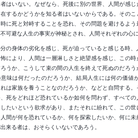
む者はいない。なぜなら、死後に別の世界、人間が感じ
存在するかどうかを知る者はいないからである。そのこ
き時に死と対峙することを恐れ、その問題を避けるよう
う不可避な人生の事実が神秘とされ、人間それぞれの心
自分の身体の劣化を感じ、死が迫っていると感じる時、
恐怖により、人間は一層淋しさと絶望感を感じ、この時
だろうか、こうして束の間の人生を終えて死ぬのだろう
の意味は何だったのだろうか、結局人生には何の価値
それは家族を養うことなのだろうか、などと自問する。
か、死をどれほど恐れているか如何を問わず、すべての
索したいという欲求があり、またそれに紛れて、この世
。人間が何を恐れているか、何を探索したいか、何に未
明出来る者は、おそらくいないであろう。