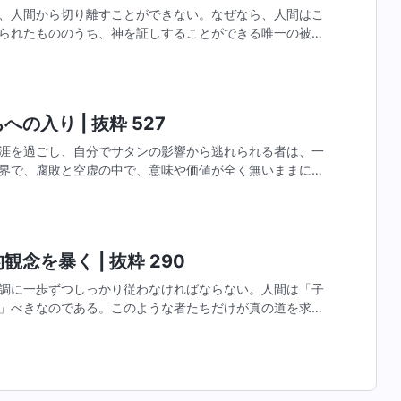
、人間から切り離すことができない。なぜなら、人間はこ
られたもののうち、神を証しすることができる唯一の被造
のあらゆる活動は、神から切り離すことができず、すべて
の入り | 抜粋 527
涯を過ごし、自分でサタンの影響から逃れられる者は、一
界で、腐敗と空虚の中で、意味や価値が全く無いままに生
てサタンのために、そうした気楽な生活を送る。そうした
念を暴く | 抜粋 290
調に一歩ずつしっかり従わなければならない。人間は「子
」べきなのである。このような者たちだけが真の道を求め
いる者である。奴隷のように文字や教義に従う人々は、聖