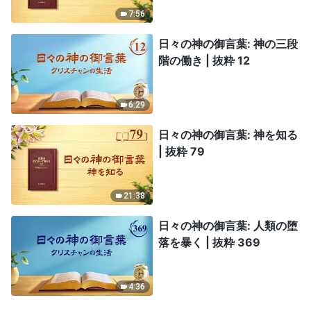
7:56
日々の神の御言葉: 神の三段
階の働き | 抜粋 12
6:29
日々の神の御言葉: 神を知る
| 抜粋 79
21:38
日々の神の御言葉: 人類の堕
落を暴く | 抜粋 369
4:36