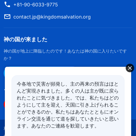
+81-90-6033-9775
contact.jp@kingdomsalvation.org
神の国が来ました
神の国が地上に降臨したのです！あなたは神の国に入りたいです
か？
Line経由で連絡する
今各地で災害が頻発し、主の再来の預言はほと
んど実現されました。多くの人は主が既に戻ら
フォローする
れたことに気づきました。では、私たちはどの
ようにして主を迎え、天国に引き上げられるこ
とができるのか。私たちはあなたとともにオン
ライン交流を通じて道を探していきたいと思い
ます。あなたのご連絡を歓迎します。
利用規約
プライバシーポリシー
クレジット
cookies