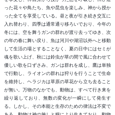
った花々や鳥たち、魚や昆虫を楽しみ、神から授か
った全てを享受している。昼と夜が引き続き交互に
入れ替わり、四季は通常通り移ろいでおり、今年の
冬には、空を舞うガンの群れが渡り去ってゆき、次
の年の春に舞い戻り、魚は河川や湖沼以外へと移動
して生活の場とすることなく、夏の日中にはセミが
魂を歌い上げ、秋には鈴虫が草の間で風に合わせて
優しい歌を口ずさみ、ガンは群れを成し、鷹は単独
で行動し、ライオンの群れは狩りを行うことで生命
を維持し、ヘラジカは草原の草花から立ち去ること
が無い。万物のなかでも、動物は、すべて行き来を
繰り返しており、無数の変化が一瞬にして発生す
る。しかし、その本能と生存のための律法は不変で
ある。動物は神の施しと糧により生きており、動物