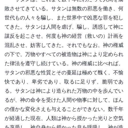
敗させてきている。サタンは無数の邪悪を働き、何
世代もの人々を騙し、また世界中で凶悪な罪を犯し
てきた。サタンは人間を虐げ、騙し、誘惑して神に
謀反を起こさせ、何度も神の経営（救いの）計画を
混乱させ、妨害してきた。それでもなお、神の権威
の下で、万物やすべての被造物は神により定められ
た律法を遵守し続けている。神の権威に比べれば、
サタンの邪悪な性質とその蔓延は極めて醜く、不愉
快であり、卑劣であり、取るに足りず、脆弱であ
る。サタンは神により造られた万物の中を歩んでい
るが、神の命令を受けた人間や物事に対して、ほん
の僅かな変化さえも与えることができない。数千年
が経過した現在、人類は神から授かった光りと空気
を享受し、神自身から授かった息を呼吸し、神が造