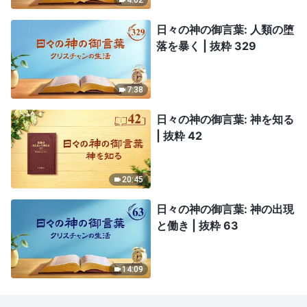
4:02
日々の神の御言葉: 人類の堕
落を暴く | 抜粋 329
7:38
日々の神の御言葉: 神を知る
| 抜粋 42
20:45
日々の神の御言葉: 神の出現
と働き | 抜粋 63
14:09