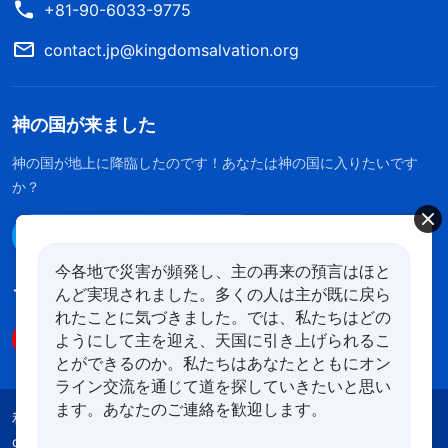
+81-90-6033-9775
contact.jp@kingdomsalvation.org
神の国が来ました
神の国が地上に降臨したのです！あなたは神の国に入りたいです
か？
Line経由で連絡する
今各地で災害が頻発し、主の再来の預言はほと
んど実現されました。多くの人は主が既に戻ら
フォローする
れたことに気づきました。では、私たちはどの
ようにして主を迎え、天国に引き上げられるこ
とができるのか。私たちはあなたとともにオン
ライン交流を通じて道を探していきたいと思い
ます。あなたのご連絡を歓迎します。
利用規約
プライバシーポリシー
クレジット
cookies