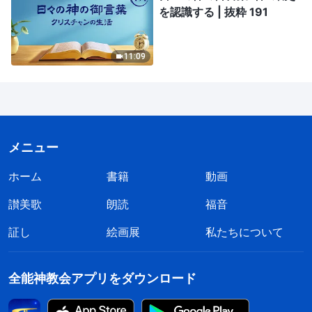
を認識する | 抜粋 191
11:09
メニュー
ホーム
書籍
動画
讃美歌
朗読
福音
証し
絵画展
私たちについて
全能神教会アプリをダウンロード