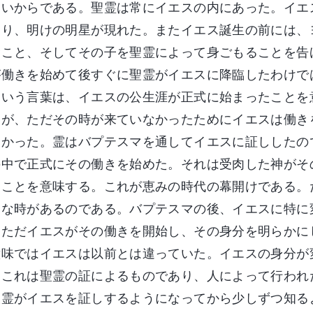
ないからである。聖霊は常にイエスの内にあった。イエ
おり、明けの明星が現れた。またイエス誕生の前には、
むこと、そしてその子を聖霊によって身ごもることを告
が働きを始めて後すぐに聖霊がイエスに降臨したわけで
という言葉は、イエスの公生涯が正式に始まったことを
たが、ただその時が来ていなかったためにイエスは働き
なかった。霊はバプテスマを通してイエスに証ししたの
の中で正式にその働きを始めた。それは受肉した神がそ
たことを意味する。これが恵みの時代の幕開けである。
切な時があるのである。バプテスマの後、イエスに特に
。ただイエスがその働きを開始し、その身分を明らかに
意味ではイエスは以前とは違っていた。イエスの身分が
。これは聖霊の証によるものであり、人によって行われ
聖霊がイエスを証しするようになってから少しずつ知る