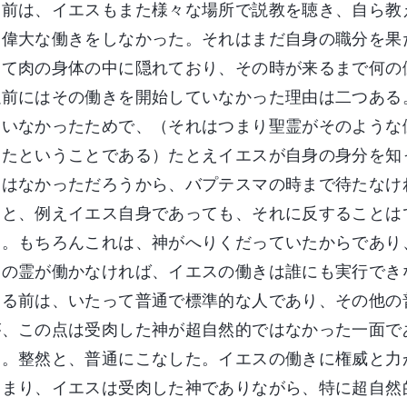
る前は、イエスもまた様々な場所で説教を聴き、自ら教
も偉大な働きをしなかった。それはまだ自身の職分を果
って肉の身体の中に隠れており、その時が来るまで何の
以前にはその働きを開始していなかった理由は二つある
ていなかったためで、（それはつまり聖霊がそのような
ったということである）たとえイエスが自身の身分を知
力はなかっただろうから、バプテスマの時まで待たなけ
りと、例えイエス自身であっても、それに反することは
た。もちろんこれは、神がへりくだっていたからであり
神の霊が働かなければ、イエスの働きは誰にも実行でき
ける前は、いたって普通で標準的な人であり、その他の
が、この点は受肉した神が超自然的ではなかった一面で
た。整然と、普通にこなした。イエスの働きに権威と力
つまり、イエスは受肉した神でありながら、特に超自然