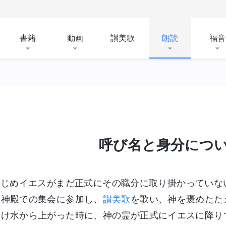
書籍
動画
讃美歌
朗読
福音
呼び名と身分につ
はじめイエスがまだ正式にその職分に取り掛かっていな
た神殿での集会に参加し、
讃美歌
を歌い、神を褒めたた
受け水から上がった時に、神の霊が正式にイエスに降り