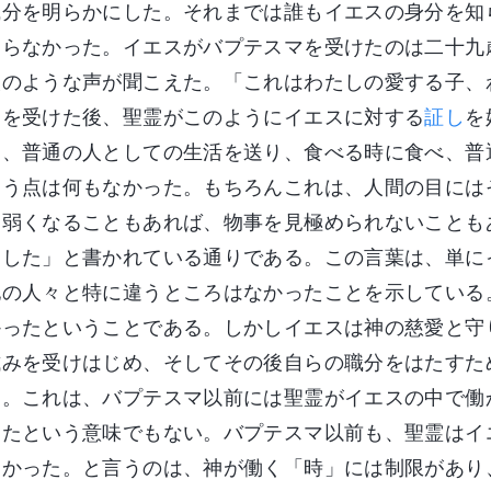
職分を明らかにした。それまでは誰もイエスの身分を知
知らなかった。イエスがバプテスマを受けたのは二十九
次のような声が聞こえた。「これはわたしの愛する子、
マを受けた後、聖霊がこのようにイエスに対する
証し
を
は、普通の人としての生活を送り、食べる時に食べ、普
違う点は何もなかった。もちろんこれは、人間の目には
は弱くなることもあれば、物事を見極められないことも
増した」と書かれている通りである。この言葉は、単に
他の人々と特に違うところはなかったことを示している
かったということである。しかしイエスは神の慈愛と守
試みを受けはじめ、そしてその後自らの職分をはたすた
た。これは、バプテスマ以前には聖霊がイエスの中で働
ったという意味でもない。バプテスマ以前も、聖霊はイ
なかった。と言うのは、神が働く「時」には制限があり