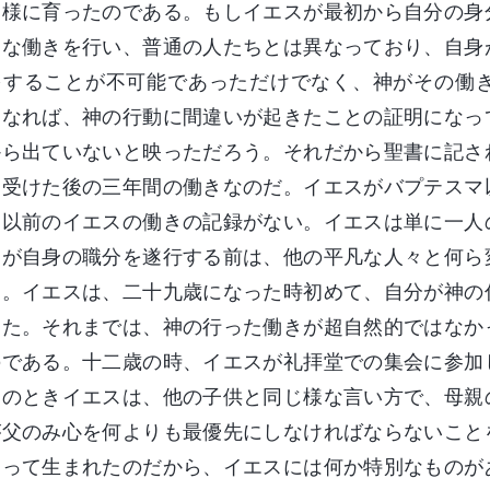
じ様に育ったのである。もしイエスが最初から自分の身
きな働きを行い、普通の人たちとは異なっており、自身
をすることが不可能であっただけでなく、神がその働
となれば、神の行動に間違いが起きたことの証明になっ
から出ていないと映っただろう。それだから聖書に記さ
を受けた後の三年間の働きなのだ。イエスがバプテスマ
マ以前のイエスの働きの記録がない。イエスは単に一人
スが自身の職分を遂行する前は、他の平凡な人々と何ら
た。イエスは、二十九歳になった時初めて、自分が神の
った。それまでは、神の行った働きが超自然的ではなか
のである。十二歳の時、イエスが礼拝堂での集会に参加
そのときイエスは、他の子供と同じ様な言い方で、母親
が父のみ心を何よりも最優先にしなければならないこと
よって生まれたのだから、イエスには何か特別なものが