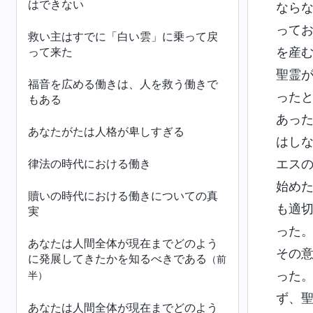
はできない
なら
って
救い主はすでに「白い雲」に乗って戻
って来た
を産
聖霊
福音を広める働きは、人を救う働きで
った
もある
あっ
あなたがたは人格が卑しすぎる
はし
律法の時代における働き
エス
始め
贖いの時代における働きについての真
も適
実
った
あなたは人間全体が現在までどのよう
その
に発展してきたかを知るべきである
（前
った
半）
ず、
あなたは人間全体が現在までどのよう