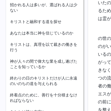
いた
招かれる人は多いが、選ばれる人は少
ない
るた
は霊
キリストと融和する道を探せ
あなたは本当に神を信じているのか
の世
キリストは、真理を以て裁きの働きを
のが
行う
いる
神が人々の間で偉大な業を成し遂げた
がっ
ことを知っているか
きな
つの
終わりの日のキリストだけが人に永遠
のいのちの道を与えられる
者の
エス
終着点のために、善行を十分積まなけ
ればならない
の前
を整