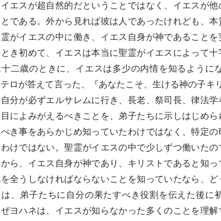
はイエスが超自然的だということではなく、イエスが他
ことである。外から見れば彼は人であったけれども、本
聖霊がイエスの中に働き、イエス自身が神であることを
のとき初めて、イエスは本当に聖霊がイエスによって十
三十二歳のときに、イエスは多少の内情を知るように
ペテロが答えて言った、『あなたこそ、生ける神の子キ
、自分が必ずエルサレムに行き、長老、祭司長、律法学
日目によみがえるべきことを、弟子たちに示しはじめら
すべき事をあらかじめ知っていたわけではなく、特定の
たわけではない。聖霊がイエスの中で少しずつ働いたの
初から、イエス自身が神であり、キリストであると知っ
死を全うしなければならないことを知っていたなら、ど
スは、弟子たちに自分の果たすべき役割を伝えた後に
なぜヨハネは、イエスが知らなかった多くのことを理解