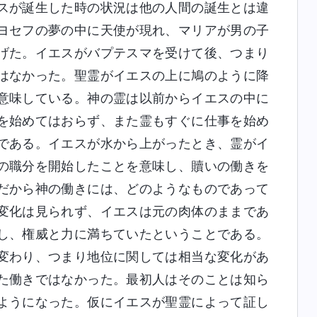
スが誕生した時の状況は他の人間の誕生とは違
ヨセフの夢の中に天使が現れ、マリアが男の子
げた。イエスがバプテスマを受けて後、つまり
はなかった。聖霊がイエスの上に鳩のように降
意味している。神の霊は以前からイエスの中に
を始めてはおらず、また霊もすぐに仕事を始め
である。イエスが水から上がったとき、霊がイ
の職分を開始したことを意味し、贖いの働きを
だから神の働きには、どのようなものであって
変化は見られず、イエスは元の肉体のままであ
し、権威と力に満ちていたということである。
変わり、つまり地位に関しては相当な変化があ
た働きではなかった。最初人はそのことは知ら
ようになった。仮にイエスが聖霊によって証し