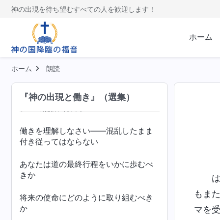
神の出現を待ち望むすべての人を歓迎します！
実践（６）
ホーム
イスラエルの民のように神に仕える
ペテロの経験──刑罰と裁きに関するペ
ホーム
朗読
テロの認識
（前半）
『神の出現と働き』（選集）
ペテロの経験──刑罰と裁きに関するペ
テロの認識
（後半）
働きを理解しなさい――混乱したまま
付き従ってはならない
あなたは道の最終行程をいかに歩むべ
きか
もま
将来の使命にどのように取り組むべき
か
マを