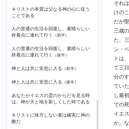
それ
キリストの本質は父なる神の心に従う
けの
ことである
だが
人の普通の生活を回復し、素晴らしい
三歳
終着点に連れて行く
（前半）
た。
人の普通の生活を回復し、素晴らしい
ン・
終着点に連れて行く
（後半）
トは
て三
神と人は共に安息に入る
（前半）
分の
神と人は共に安息に入る
（後半）
てい
し最
あなたがイエスの霊のからだを見る時
は、神が天と地を新しくした時である
での
イエ
キリストに味方しない者は確実に神の
敵だ
か。