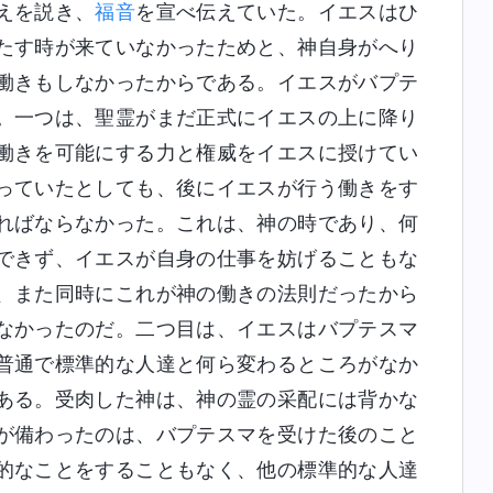
えを説き、
福音
を宣べ伝えていた。イエスはひ
たす時が来ていなかったためと、神自身がへり
働きもしなかったからである。イエスがバプテ
。一つは、聖霊がまだ正式にイエスの上に降り
働きを可能にする力と権威をイエスに授けてい
っていたとしても、後にイエスが行う働きをす
ればならなかった。これは、神の時であり、何
できず、イエスが自身の仕事を妨げることもな
、また同時にこれが神の働きの法則だったから
なかったのだ。二つ目は、イエスはバプテスマ
普通で標準的な人達と何ら変わるところがなか
ある。受肉した神は、神の霊の采配には背かな
が備わったのは、バプテスマを受けた後のこと
的なことをすることもなく、他の標準的な人達