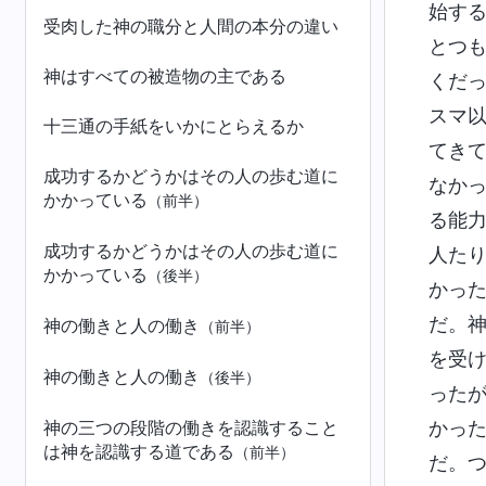
始す
受肉した神の職分と人間の本分の違い
とつ
神はすべての被造物の主である
くだ
スマ
十三通の手紙をいかにとらえるか
てき
成功するかどうかはその人の歩む道に
なか
かかっている
（前半）
る能
成功するかどうかはその人の歩む道に
人た
かかっている
（後半）
かっ
だ。
神の働きと人の働き
（前半）
を受
神の働きと人の働き
（後半）
った
神の三つの段階の働きを認識すること
かっ
は神を認識する道である
（前半）
だ。