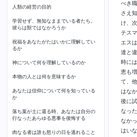
べき
人類の経営の目的
さえ
学習せず、無知なままでいる者たち。
け、
彼らは獣ではなかろうか
テス
祝福をあなたがたはいかに理解してい
エス
るか
達と
時に
神について何を理解しているのか
恵も
本物の人とは何を意味するか
て、
あなたは信仰について何を知っている
はな
か
後に
なっ
落ち葉が土に還る時、あなたは自分の
行なったあらゆる悪事を後悔する
なか
はい
肉なる者は誰も怒りの日を逃れること