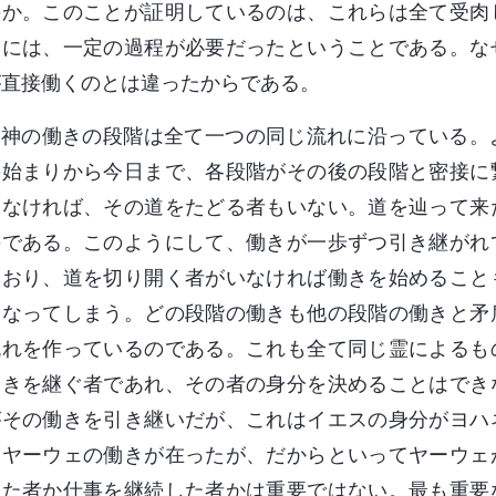
のか。このことが証明しているのは、これらは全て受肉
めには、一定の過程が必要だったということである。な
が直接働くのとは違ったからである。
神の働きの段階は全て一つの同じ流れに沿っている。
の始まりから今日まで、各段階がその後の段階と密接に
いなければ、その道をたどる者もいない。道を辿って来
のである。このようにして、働きが一歩ずつ引き継がれ
ており、道を切り開く者がいなければ働きを始めること
くなってしまう。どの段階の働きも他の段階の働きと矛
流れを作っているのである。これも全て同じ霊によるも
働きを継ぐ者であれ、その者の身分を決めることはでき
がその働きを引き継いだが、これはイエスの身分がヨハ
にヤーウェの働きが在ったが、だからといってヤーウェ
えた者か仕事を継続した者かは重要ではない。最も重要