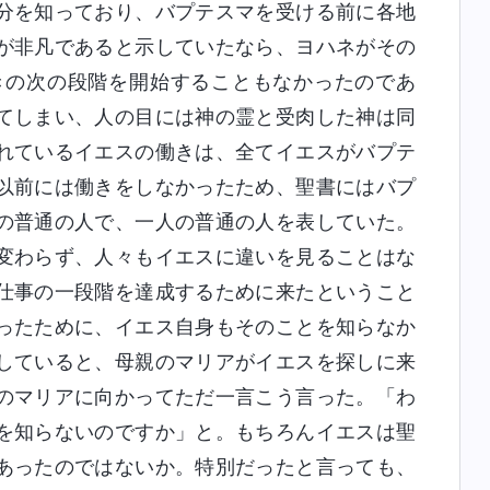
分を知っており、バプテスマを受ける前に各地
が非凡であると示していたなら、ヨハネがその
きの次の段階を開始することもなかったのであ
てしまい、人の目には神の霊と受肉した神は同
れているイエスの働きは、全てイエスがバプテ
以前には働きをしなかったため、聖書にはバプ
の普通の人で、一人の普通の人を表していた。
変わらず、人々もイエスに違いを見ることはな
仕事の一段階を達成するために来たということ
ったために、イエス自身もそのことを知らなか
していると、母親のマリアがイエスを探しに来
のマリアに向かってただ一言こう言った。「わ
を知らないのですか」と。もちろんイエスは聖
あったのではないか。特別だったと言っても、