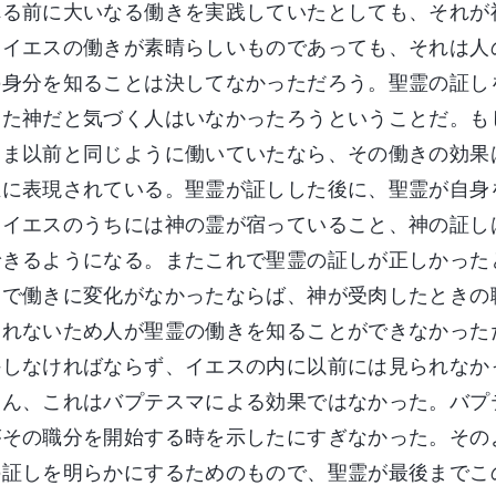
れる前に大いなる働きを実践していたとしても、それが
にイエスの働きが素晴らしいものであっても、それは人
の身分を知ることは決してなかっただろう。聖霊の証し
した神だと気づく人はいなかったろうということだ。も
まま以前と同じように働いていたなら、その働きの効果
主に表現されている。聖霊が証しした後に、聖霊が自身
、イエスのうちには神の霊が宿っていること、神の証し
できるようになる。またこれで聖霊の証しが正しかった
とで働きに変化がなかったならば、神が受肉したときの
られないため人が聖霊の働きを知ることができなかった
持しなければならず、イエスの内に以前には見られなか
ろん、これはバプテスマによる効果ではなかった。バプ
がその職分を開始する時を示したにすぎなかった。その
の証しを明らかにするためのもので、聖霊が最後までこ