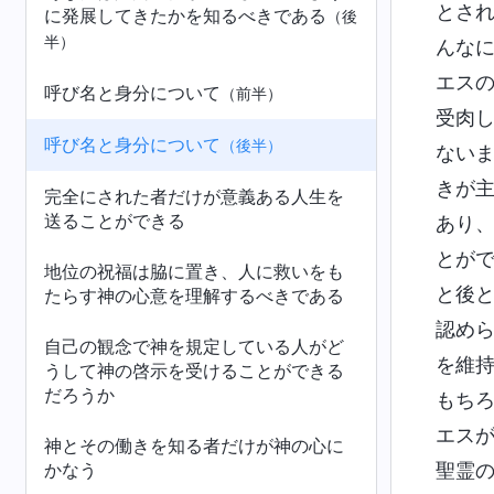
とさ
に発展してきたかを知るべきである
（後
半）
んな
エス
呼び名と身分について
（前半）
受肉
呼び名と身分について
（後半）
ない
きが
完全にされた者だけが意義ある人生を
送ることができる
あり
とが
地位の祝福は脇に置き、人に救いをも
と後
たらす神の心意を理解するべきである
認め
自己の観念で神を規定している人がど
を維
うして神の啓示を受けることができる
だろうか
もち
エス
神とその働きを知る者だけが神の心に
かなう
聖霊