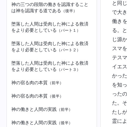
と同
神の三つの段階の働きを認識すること
は神を認識する道である
（後半）
で大
働き
堕落した人間は受肉した神による救済
をより必要としている
る。
（パート１）
じ源
堕落した人間は受肉した神による救済
スマ
をより必要としている
（パート２）
テス
堕落した人間は受肉した神による救済
イエ
をより必要としている
（パート３）
かっ
神の宿る肉の本質
（前半）
を知
った
神の宿る肉の本質
（後半）
た。
神の働きと人間の実践
（前半）
たし
霊に
神の働きと人間の実践
（後半）