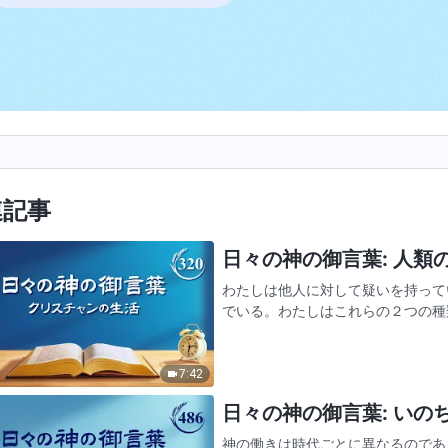
連記事
日々の神の御言葉: 人類の堕
わたしは他人に対して疑いを持って
でいる。わたしはこれらの２つの種
らだ。あなたが非常に偽りに満ちて
して疑いを持つ、器の小さい心…
7:42
日々の神の御言葉: いのちへ
神の働きは時代ごとに異なるのであ