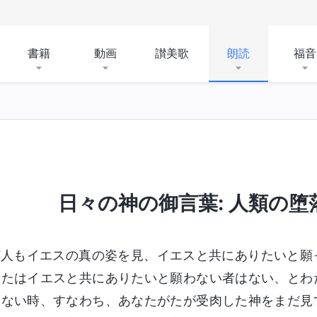
書籍
動画
讃美歌
朗読
福音
終着点と結末
日々の神の御言葉: 人類の堕落を
何人もイエスの真の姿を見、イエスと共にありたいと願
またはイエスと共にありたいと願わない者はない、とわ
いない時、すなわち、あなたがたが受肉した神をまだ見