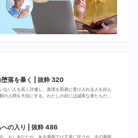
落を暴く | 抜粋 320
いない人を高く評価し、真理を容易に受け入れる人を好ん
類の人間を大切にする。わたしの目には誠実な者たちだか
いるならば、あなたはすべての事柄およびすべての人に関
の入り | 抜粋 486
る。もしあなたが、ある局面では立派に従うが、次の局面