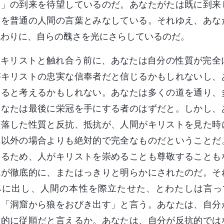
ト」の到来を待望しているのだ。あなたがたは既に到来
葉を普通の人間の言葉とみなしている。それゆえ、あな
代わりに、自らの醜さを光にさらしているのだ。
キリストと触れ合う前に、あなたは自分の性質が完全
がキリストの忠実な信奉者だと信じるかもしれないし、
すると考えるかもしれない。あなたは多くの道を通り、
あなたは最後に栄冠を手にする者のはずだと。しかし、
堕落した性質と反抗、抵抗が、人間がキリストを見た時
れ以外の場合よりも絶対的で完全なものだということだ
いるため、人がキリストを崇めることも尊敬することも
抗が徹底的に、またはっきりと明らかにされたのだ。そ
みに出し、人間の本性を際立たせた、とわたしは言っ
、「洞窟から狼をおびき出す」と言う。あなたは、自分
対的に従順だと言えるか。あなたは、自分が反抗的では