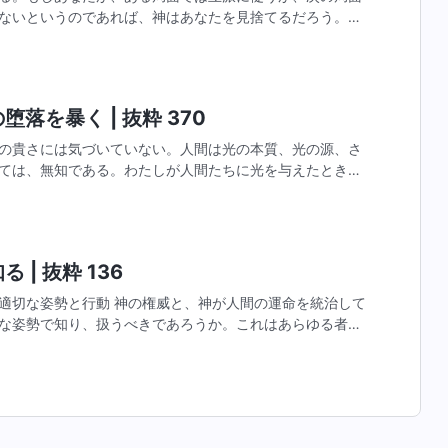
ないというのであれば、神はあなたを見捨てるだろう。今
に付いて行っているのであれば、次の段階でも神に付いて
落を暴く | 抜粋 370
の貴さには気づいていない。人間は光の本質、光の源、さ
ては、無知である。わたしが人間たちに光を与えたとき、
があるので、人々はみな変わりつつあり、成長し、闇を去
 | 抜粋 136
適切な姿勢と行動 神の権威と、神が人間の運命を統治して
な姿勢で知り、扱うべきであろうか。これはあらゆる者が
に対処する時、神の権威と神による統治をどのように知