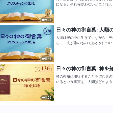
になるとそれ程従わないか全く従わ
の段階を神が上がっていくにつれ神
行かなければならない。そうし…
9:26
日々の神の御言葉: 人類の堕
人間は光の中に生きていながら、光
らに、光が誰のものであるかについ
直ちに人間たちの状態を調べた。光
っている。わたしは全宇宙の隅…
5:46
日々の神の御言葉: 神を知る
神の権威に服従することを望む者の
いるという事実を、人間はどのよう
経験する難題である。実生活の問題
り、理解すべきであろうか…
8:26