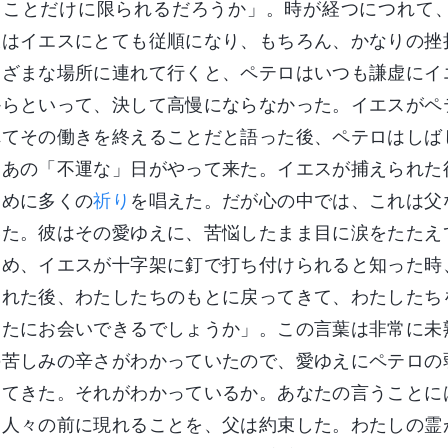
ることだけに限られるだろうか」。時が経つにつれて
彼はイエスにとても従順になり、もちろん、かなりの挫
まざまな場所に連れて行くと、ペテロはいつも謙虚にイ
からといって、決して高慢にならなかった。イエスがペ
れてその働きを終えることだと語った後、ペテロはしば
、あの「不運な」日がやって来た。イエスが捕えられた
ために多くの
祈り
を唱えた。だが心の中では、これは父
いた。彼はその愛ゆえに、苦悩したまま目に涙をたたえ
ため、イエスが十字架に釘で打ち付けられると知った時
られた後、わたしたちのもとに戻ってきて、わたしたち
なたにお会いできるでしょうか」。この言葉は非常に未
の苦しみの辛さがわかっていたので、愛ゆえにペテロの
してきた。それがわかっているか。あなたの言うことに
間人々の前に現れることを、父は約束した。わたしの霊