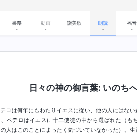
書籍
動画
讃美歌
朗読
福音
日々の神の御言葉: いのちへの
ペテロは何年にもわたりイエスに従い、他の人にはない
後、ペテロはイエスに十二使徒の中から選ばれた（も
他の人はこのことにまったく気づいていなかった）。生