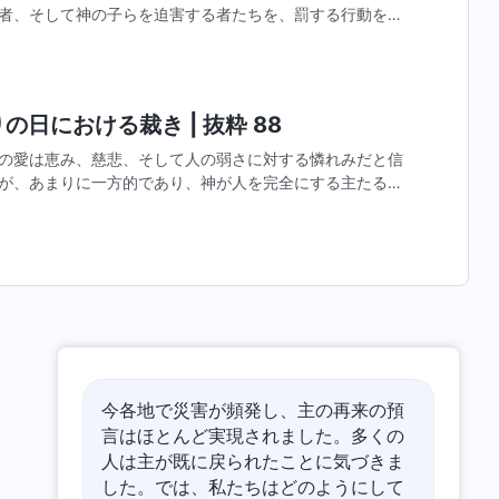
者、そして神の子らを迫害する者たちを、罰する行動を開
中でわたしに逆らう者には、必ずわたしの行政命令の手が
。これはわたしの裁きの始まりであり、誰かに慈悲が示さ
の日における裁き | 抜粋 88
の愛は恵み、慈悲、そして人の弱さに対する憐れみだと信
が、あまりに一方的であり、神が人を完全にする主たる手
始める人もいるが、その病気はあなたに対する神の恵みで
今各地で災害が頻発し、主の再来の預
言はほとんど実現されました。多くの
人は主が既に戻られたことに気づきま
した。では、私たちはどのようにして