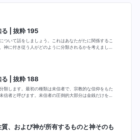
 | 抜粋 195
について話をしましょう。これはあなたがたに関係するこ
、神に付き従う人がどのように分類されるかを考えましょ
ます。）神に付き従う人は、神の選民と効力者の二つに分
 | 抜粋 188
分類します。最初の種類は未信者で、宗教的な信仰をもた
未信者と呼びます。未信者の圧倒的大部分は金銭だけを信
物質主義者であり、物質世界だけを信じています。生死の
の性質、および神が所有するものと神そのも