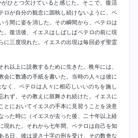
かがひとつ欠けていると感じた。そこで、復活
テロが自分の観念に固執し続けないように、ペ
いう間に姿を消した。その瞬間から、ペテロは
た。復活後、イエスはしばしばペテロの前に現
らに三度現れた。イエスの出現は毎回必ず聖霊
。
それ以上に説教するために生きた。晩年には、
教会に数通の手紙を書いた。当時の人々は彼に
はなく、ペテロは人々に相応しいいのちを施し
忘れず、その教えに鼓舞され続けた。イエスに
ことにおいてイエスの手本に見習うことを決意
なった時に（イエスが去った後、二十年以上経
に現れた。それから七年間、ペテロは自己を知
ある日、彼は逆さ十字の刑を受け、その数奇な