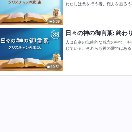
わたしは悪を行う者、権力を振るう
始した。これからは誰であれ、心の
下るだろう。このことを知りなさい
6:09
れることも、誰かが容赦され…
日々の神の御言葉: 終わり
人は自身の伝統的な観念の中で、神
じている。それらも神の愛ではある
段ではない。病気のために神を信じ
ある。それがなければ、あなた…
10:51