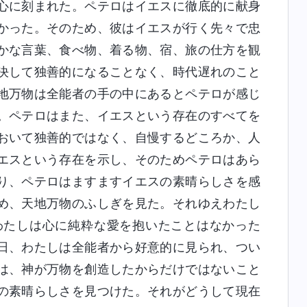
心に刻まれた。ペテロはイエスに徹底的に献身
かった。そのため、彼はイエスが行く先々で忠
かな言葉、食べ物、着る物、宿、旅の仕方を観
決して独善的になることなく、時代遅れのこと
地万物は全能者の手の中にあるとペテロが感じ
。ペテロはまた、イエスという存在のすべてを
おいて独善的ではなく、自慢するどころか、人
エスという存在を示し、そのためペテロはあら
り、ペテロはますますイエスの素晴らしさを感
め、天地万物のふしぎを見た。それゆえわたし
わたしは心に純粋な愛を抱いたことはなかった
日、わたしは全能者から好意的に見られ、つい
は、神が万物を創造したからだけではないこと
の素晴らしさを見つけた。それがどうして現在