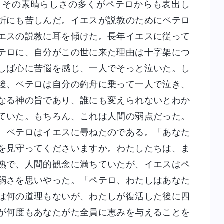
、その素晴らしさの多くがペテロからも表出し
折にも苦しんだ。イエスが説教のためにペテロ
エスの説教に耳を傾けた。長年イエスに従って
テロに、自分がこの世に来た理由は十字架につ
しば心に苦悩を感じ、一人でそっと泣いた。し
後、ペテロは自分の釣舟に乗って一人で泣き、
なる神の旨であり、誰にも変えられないとわか
ていた。もちろん、これは人間の弱点だった。
、ペテロはイエスに尋ねたのである。「あなた
を見守ってくださいますか。わたしたちは、ま
熟で、人間的観念に満ちていたが、イエスはペ
弱さを思いやった。「ペテロ、わたしはあなた
は何の道理もないが、わたしが復活した後に四
が何度もあなたがた全員に恵みを与えることを