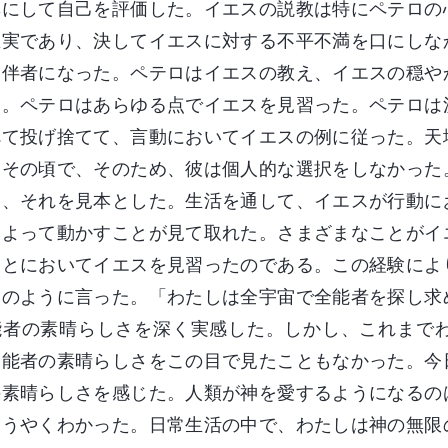
準にして自己を評価した。イエスの説教は特にペテロの
忠実であり、決してイエスに対する不平不満を口にしな
同伴者になった。ペテロはイエスの教え、イエスの穏や
た。ペテロはあらゆる点でイエスを見習った。ペテロは
べて投げ捨てて、言動においてイエスの例に従った。天
はその頃で、そのため、彼は個人的な選択をしなかった
し、それを見本とした。生活を通して、イエスが行動に
によって動かすことが見て取れた。さまざまなことがイ
ことにおいてイエスを見習ったのである。この経験によ
次のように言った。「わたしは全宇宙で全能者を探し求
能者の素晴らしさを深く実感した。しかし、これまで
全能者の素晴らしさをこの目で見たこともなかった。今
の素晴らしさを感じた。人類が神を愛するようになるの
ようやくわかった。日常生活の中で、わたしは神の無限