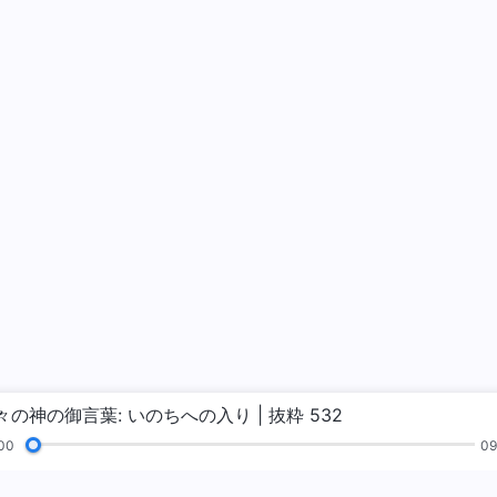
々の神の御言葉: いのちへの入り | 抜粋 532
00
09