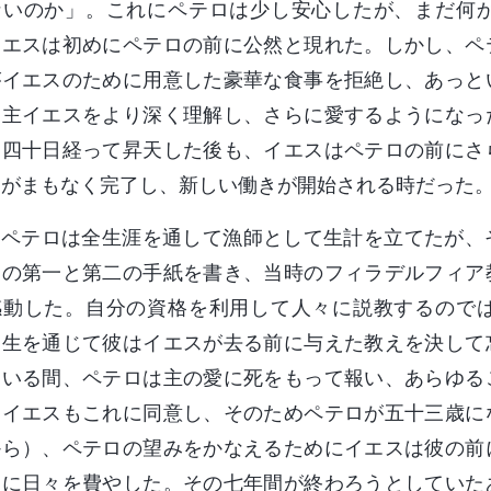
ないのか」。これにペテロは少し安心したが、まだ何
イエスは初めにペテロの前に公然と現れた。しかし、ペ
がイエスのために用意した豪華な食事を拒絶し、あっと
に主イエスをより深く理解し、さらに愛するようになっ
。四十日経って昇天した後も、イエスはペテロの前にさ
きがまもなく完了し、新しい働きが開始される時だった
ペテロは全生涯を通して漁師として生計を立てたが、
ロの第一と第二の手紙を書き、当時のフィラデルフィア
感動した。自分の資格を利用して人々に説教するので
一生を通じて彼はイエスが去る前に与えた教えを決して
ている間、ペテロは主の愛に死をもって報い、あらゆる
。イエスもこれに同意し、そのためペテロが五十三歳に
から）、ペテロの望みをかなえるためにイエスは彼の前
とに日々を費やした。その七年間が終わろうとしていた