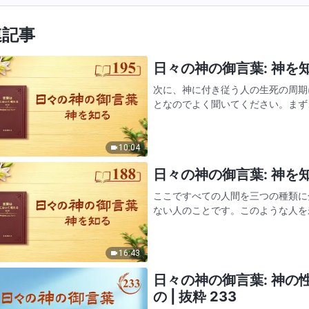
連記事
日々の神の御言葉: 神を知る
次に、神に付き従う人の生死の周期
となのでよく聞いてください。まず
う。（神の選民と効力者に分類でき
けられます。まずは、少数しか…
10:04
日々の神の御言葉: 神を知る
ここですべての人間を三つの種類に
ない人のことです。このような人を
じ、自分自身の利益だけを追求し、
周期、あるいは神性や幽霊に関…
16:43
日々の神の御言葉: 神
の | 抜粋 233